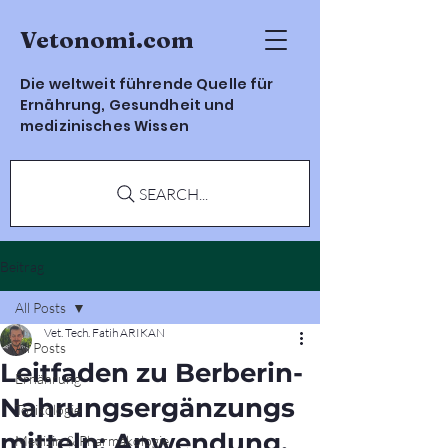
Vetonomi.com
Die weltweit führende Quelle für
Ernährung, Gesundheit und
medizinisches Wissen
SEARCH...
Beitrag
All Posts
Vet. Tech. Fatih ARIKAN
All Posts
Leitfaden zu Berberin-
Ernährung
Nahrungsergänzungs
Toxikologie
mitteln: Anwendung,
Medizin & Pharmakologie