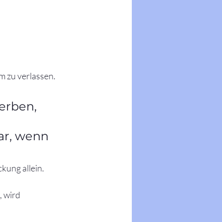
m zu verlassen. 
erben, 
r, wenn 
ckung allein.
 wird 