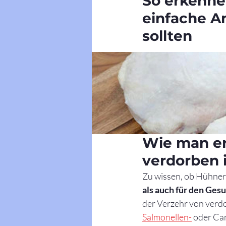
So erkennen
einfache An
sollten
Wie man er
verdorben i
Zu wissen, ob Hühnerf
als auch für den Ges
der Verzehr von verd
Salmonellen-
 oder Ca