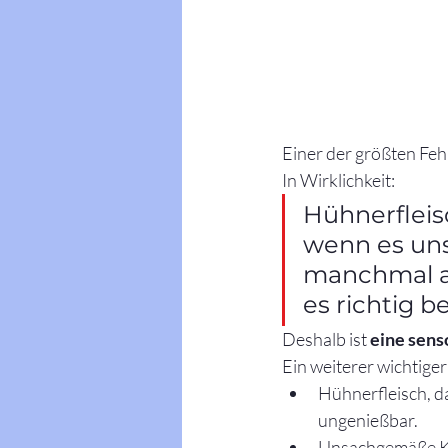
Einer der größten Feh
In Wirklichkeit:
Hühnerfleis
wenn es uns
manchmal au
es richtig b
Deshalb ist 
eine sens
Ein weiterer wichtige
Hühnerfleisch, da
ungenießbar.
Unsachgemäße Kü