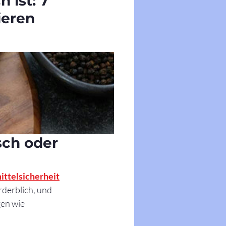
 ist: 7
ieren
sch oder 
ittelsicherheit
rderblich, und 
en wie 