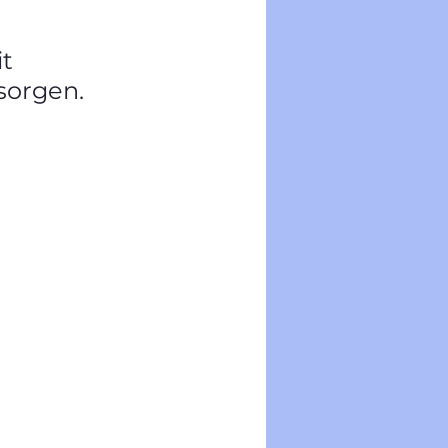
t 
tsorgen.