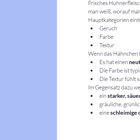
Frisches Hühnerfleisc
man weiß, worauf man 
Hauptkategorien einte
Geruch
Farbe
Textur
Wenn das Hähnchen fr
Es hat einen 
neut
Die Farbe ist typ
Die Textur fühlt s
Im Gegensatz dazu we
ein 
starker, säu
gräuliche, grünl
eine 
schleimige 