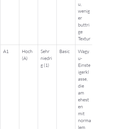
u, 
wenig
er 
buttri
ge 
Textur
A1
Hoch 
Sehr 
Basic
Wagy
(A)
niedri
u-
g (1)
Einste
igerkl
asse, 
die 
am 
ehest
en 
mit 
norma
lem 