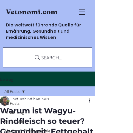
Vetonomi.com
Die weltweit führende Quelle für
Ernährung, Gesundheit und
medizinisches Wissen
SEARCH...
Beitrag
All Posts
Vet. Tech. Fatih ARIKAN
All Posts
Warum ist Wagyu-
Ernährung
Rindfleisch so teuer?
Toxikologie
Gesundheit, Fettgehalt
Medizin & Pharmakologie