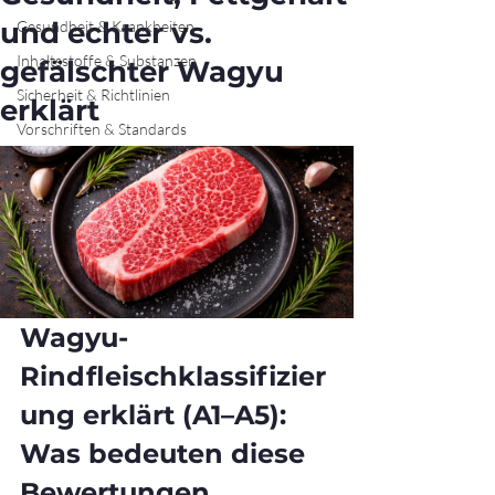
und echter vs.
Gesundheit & Krankheiten
Inhaltsstoffe & Substanzen
gefälschter Wagyu
Sicherheit & Richtlinien
erklärt
Vorschriften & Standards
Wagyu-
Rindfleischklassifizier
ung erklärt (A1–A5): 
Was bedeuten diese 
Bewertungen 