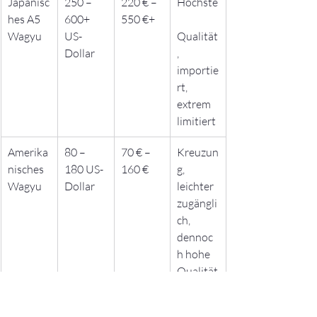
Japanisc
250 – 
220 € – 
Höchste
hes A5 
600+ 
550 €+
Wagyu
US-
Qualität
Dollar
, 
importie
rt, 
extrem 
limitiert
Amerika
80 – 
70 € – 
Kreuzun
nisches 
180 US-
160 €
g, 
Wagyu
Dollar
leichter 
zugängli
ch, 
dennoc
h hohe 
Qualität
Australi
100 – 
90 € – 
Ausgew