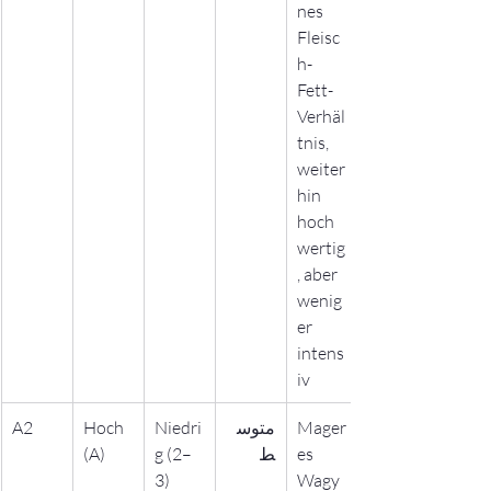
nes 
Fleisc
h-
Fett-
Verhäl
tnis, 
weiter
hin 
hoch
wertig
, aber 
wenig
er 
intens
iv
A2
Hoch 
Niedri
متوس
Mager
(A)
g (2–
ط
es 
3)
Wagy