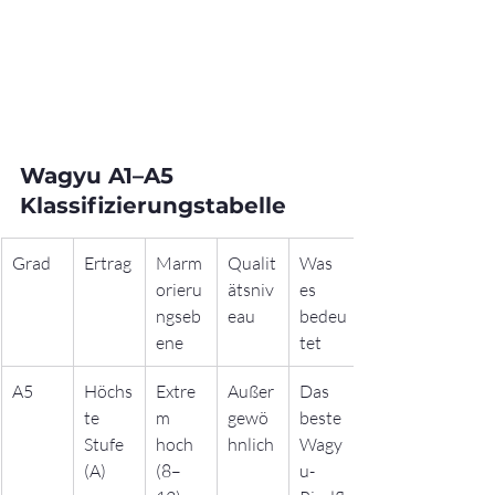
Wagyu A1–A5 
Klassifizierungstabelle
Grad
Ertrag
Marm
Qualit
Was 
orieru
ätsniv
es 
ngseb
eau
bedeu
ene
tet
A5
Höchs
Extre
Außer
Das 
te 
m 
gewö
beste 
Stufe 
hoch 
hnlich
Wagy
(A)
(8–
u-