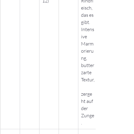
12)
Rindfl
eisch, 
das es 
gibt. 
Intens
ive 
Marm
orieru
ng, 
butter
zarte 
Textur,
zerge
ht auf 
der 
Zunge
.