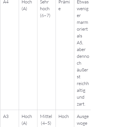
A4
Hoch 
Sehr 
Prämi
Etwas 
(A)
hoch 
e
wenig
(6–7)
er 
marm
oriert 
als 
A5, 
aber 
denno
ch 
äußer
st 
reichh
altig 
und 
zart.
A3
Hoch 
Mittel
Hoch
Ausge
(A)
 (4–5)
woge