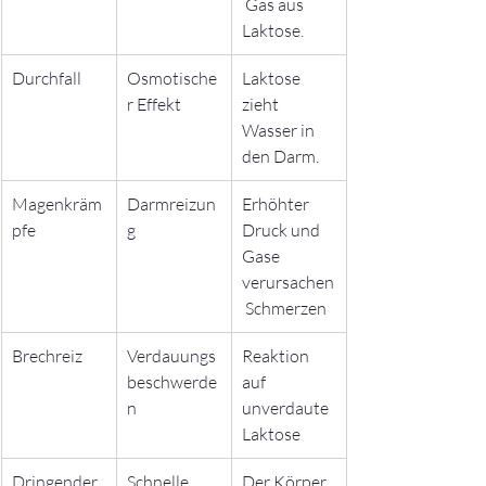
 Gas aus 
Laktose.
Durchfall
Osmotische
Laktose 
r Effekt
zieht 
Wasser in 
den Darm.
Magenkräm
Darmreizun
Erhöhter 
pfe
g
Druck und 
Gase 
verursachen
 Schmerzen
Brechreiz
Verdauungs
Reaktion 
beschwerde
auf 
n
unverdaute 
Laktose
Dringender 
Schnelle 
Der Körper 