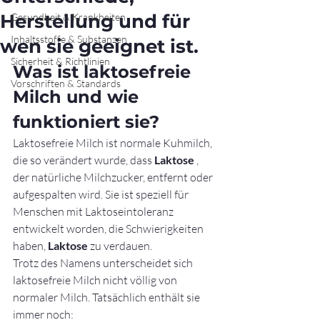
Herstellung und für
Gesundheit & Krankheiten
Inhaltsstoffe & Substanzen
wen sie geeignet ist.
Sicherheit & Richtlinien
Was ist laktosefreie 
Vorschriften & Standards
Milch und wie 
funktioniert sie?
Laktosefreie Milch ist normale Kuhmilch, 
die so verändert wurde, dass 
Laktose
 , 
der natürliche Milchzucker, entfernt oder 
aufgespalten wird. Sie ist speziell für 
Menschen mit Laktoseintoleranz 
entwickelt worden, die Schwierigkeiten 
haben, 
Laktose
 zu verdauen.
Trotz des Namens unterscheidet sich 
laktosefreie Milch nicht völlig von 
normaler Milch. Tatsächlich enthält sie 
immer noch: