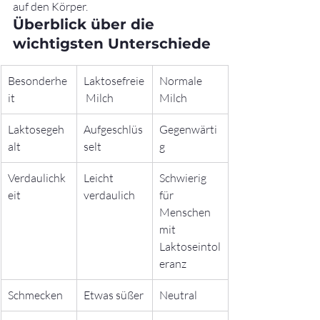
auf den Körper.
Überblick über die 
wichtigsten Unterschiede
Besonderhe
Laktosefreie
Normale 
it
 Milch
Milch
Laktosegeh
Aufgeschlüs
Gegenwärti
alt
selt
g
Verdaulichk
Leicht 
Schwierig 
eit
verdaulich
für 
Menschen 
mit 
Laktoseintol
eranz
Schmecken
Etwas süßer
Neutral