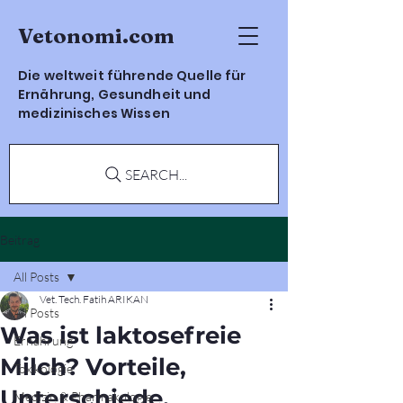
Vetonomi.com
Die weltweit führende Quelle für
Ernährung, Gesundheit und
medizinisches Wissen
SEARCH...
Beitrag
All Posts
Vet. Tech. Fatih ARIKAN
All Posts
Was ist laktosefreie
Ernährung
Milch? Vorteile,
Toxikologie
Unterschiede,
Medizin & Pharmakologie