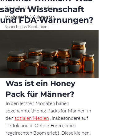
sagen Wissenschaft
Gesundheit & Krankheiten
Inhaltsstoffe & Substanzen
und FDA-Warnungen?
Sicherheit & Richtlinien
Vorschriften & Standards
Was ist ein Honey 
Pack für Männer?
In den letzten Monaten haben 
sogenannte „Honig-Packs für Männer“ in 
den 
sozialen Medien
 , insbesondere auf 
TikTok und in Online-Foren, einen 
regelrechten Boom erlebt. Diese kleinen, 