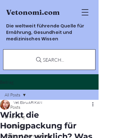
Vetonomi.com
Die weltweit führende Quelle für
Ernährung, Gesundheit und
medizinisches Wissen
SEARCH...
Beitrag
All Posts
Vet. Ebru ARIKAN
All Posts
Wirkt die
Ernährung
Honigpackung für
Toxikologie
Männer wirklich? Was
Medizin & Pharmakologie