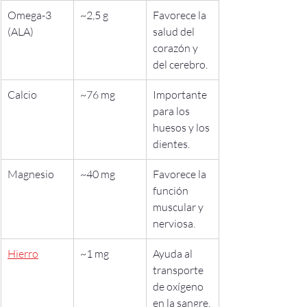
Omega-3 
~2,5 g
Favorece la 
(ALA)
salud del 
corazón y 
del cerebro.
Calcio
~76 mg
Importante 
para los 
huesos y los 
dientes.
Magnesio
~40 mg
Favorece la 
función 
muscular y 
nerviosa.
Hierro
~1 mg
Ayuda al 
transporte 
de oxígeno 
en la sangre.