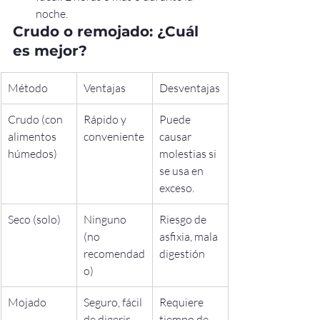
noche.
Crudo o remojado: ¿Cuál 
es mejor?
Método
Ventajas
Desventajas
Crudo (con 
Rápido y 
Puede 
alimentos 
conveniente
causar 
húmedos)
molestias si 
se usa en 
exceso.
Seco (solo)
Ninguno 
Riesgo de 
(no 
asfixia, mala 
recomendad
digestión
o)
Mojado
Seguro, fácil 
Requiere 
de digerir, 
tiempo de 