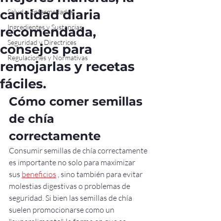
cantidad diaria
Salud y Enfermedades
Ingredientes y Sustancias
recomendada,
Seguridad y Directrices
consejos para
Regulaciones y Normativas
remojarlas y recetas
fáciles.
Cómo comer semillas 
de chía 
correctamente
Consumir semillas de chía correctamente 
es importante no solo para maximizar 
sus 
beneficios
 , sino también para evitar 
molestias digestivas o problemas de 
seguridad. Si bien las semillas de chía 
suelen promocionarse como un 