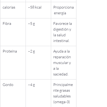
calorías
~58 kcal
Proporciona
 energía
Fibra
~5 g
Favorece la 
digestión y 
la salud 
intestinal.
Proteína
~2 g
Ayuda a la 
reparación 
muscular y 
a la 
saciedad.
Gordo
~4 g
Principalme
nte grasas 
saludables 
(omega-3)