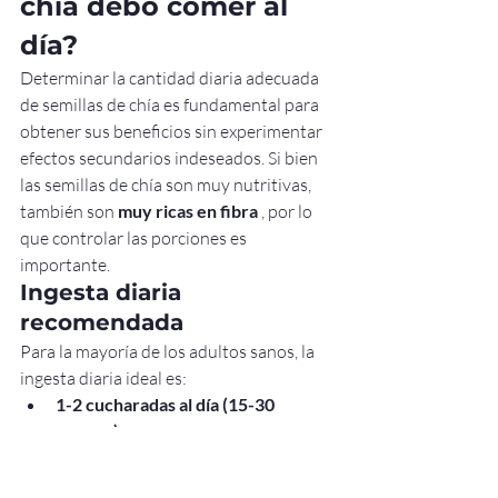
chía debo comer al 
día?
Determinar la cantidad diaria adecuada 
de semillas de chía es fundamental para 
obtener sus beneficios sin experimentar 
efectos secundarios indeseados. Si bien 
las semillas de chía son muy nutritivas, 
también son 
muy ricas en fibra
 , por lo 
que controlar las porciones es 
importante.
Ingesta diaria 
recomendada
Para la mayoría de los adultos sanos, la 
ingesta diaria ideal es:
1-2 cucharadas al día (15-30 
gramos)
Esta cantidad proporciona una ingesta 
equilibrada de fibra, ácidos grasos 