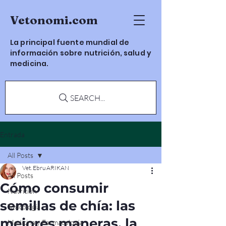
Vetonomi.com
La principal fuente mundial de
información sobre nutrición, salud y
medicina.
SEARCH...
Entrada
All Posts
Vet. Ebru ARIKAN
All Posts
Cómo consumir
Nutrición
semillas de chía: las
Toxicología
mejores maneras, la
Medicina y Farmacología