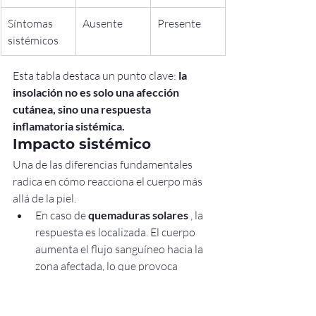
Síntomas 
Ausente
Presente
sistémicos
Esta tabla destaca un punto clave: 
la 
insolación no es solo una afección 
cutánea, sino una respuesta 
inflamatoria sistémica.
Impacto sistémico
Una de las diferencias fundamentales 
radica en cómo reacciona el cuerpo más 
allá de la piel.
En caso de 
quemaduras solares
 , la 
respuesta es localizada. El cuerpo 
aumenta el flujo sanguíneo hacia la 
zona afectada, lo que provoca 
enrojecimiento y calor.
En 
la insolación
 , el sistema 