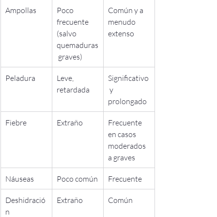
Ampollas
Poco 
Común y a 
frecuente 
menudo 
(salvo 
extenso
quemaduras
 graves)
Peladura
Leve, 
Significativo
retardada
 y 
prolongado
Fiebre
Extraño
Frecuente 
en casos 
moderados 
a graves
Náuseas
Poco común
Frecuente
Deshidració
Extraño
Común
n