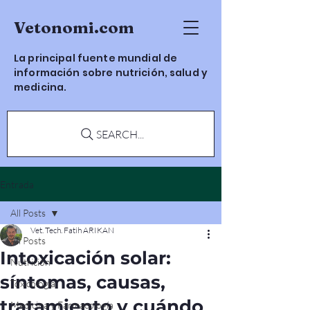
Vetonomi.com
La principal fuente mundial de
información sobre nutrición, salud y
medicina.
SEARCH...
Entrada
All Posts
Vet. Tech. Fatih ARIKAN
All Posts
Intoxicación solar:
Nutrición
síntomas, causas,
Toxicología
tratamiento y cuándo
Medicina y Farmacología