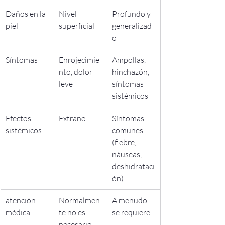
Daños en la 
Nivel 
Profundo y 
piel
superficial
generalizad
o
Síntomas
Enrojecimie
Ampollas, 
nto, dolor 
hinchazón, 
leve
síntomas 
sistémicos
Efectos 
Extraño
Síntomas 
sistémicos
comunes 
(fiebre, 
náuseas, 
deshidrataci
ón)
atención 
Normalmen
A menudo 
médica
te no es 
se requiere
necesario