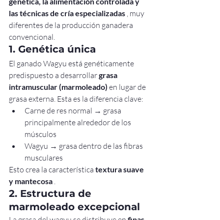
genética, la alimentación controlada y 
las técnicas de cría especializadas
 , muy 
diferentes de la producción ganadera 
convencional.
1. Genética única
El ganado Wagyu está genéticamente 
predispuesto a desarrollar 
grasa 
intramuscular (marmoleado)
 en lugar de 
grasa externa. Esta es la diferencia clave:
Carne de res normal → grasa 
principalmente alrededor de los 
músculos
Wagyu → grasa dentro de las fibras 
musculares
Esto crea la característica 
textura suave 
y mantecosa
 .
2. Estructura de 
marmoleado excepcional
La grasa del wagyu se distribuye en 
finas 