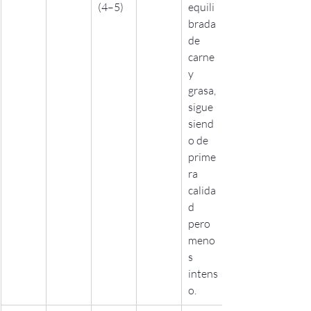
(4–5)
equili
brada 
de 
carne 
y 
grasa, 
sigue 
siend
o de 
prime
ra 
calida
d 
pero 
meno
s 
intens
o.