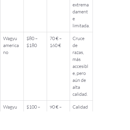
extrema
dament
e 
limitada.
Wagyu 
$80 – 
70 € – 
Cruce 
america
$180
160 €
de 
no
razas, 
más 
accesibl
e, pero 
aún de 
alta 
calidad.
Wagyu 
$100 – 
90 € – 
Calidad 
australia
$220
200 €
y precio 
no
equilibr
ados, 