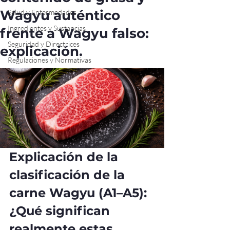
Wagyu auténtico
Salud y Enfermedades
Ingredientes y Sustancias
frente a Wagyu falso:
Seguridad y Directrices
explicación.
Regulaciones y Normativas
Explicación de la 
clasificación de la 
carne Wagyu (A1–A5): 
¿Qué significan 
realmente estas 