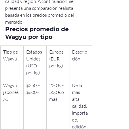
calidad y región. A continuación, se 
presenta una comparación realista 
basada en los precios promedio del 
mercado.
Precios promedio de 
Wagyu por tipo
Tipo de 
Estados 
Europa 
Descrip
Wagyu
Unidos 
(EUR 
ción
(USD 
por kg)
por kg)
Wagyu 
$250 – 
220 € – 
De la 
japonés 
$600+
550 € o 
más 
A5
más
alta 
calidad, 
importa
do, 
edición 