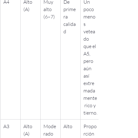
A4
Alto 
Muy 
De 
Un 
(A)
alto 
prime
poco 
(6–7)
ra 
meno
calida
s 
d
vetea
do 
que el 
A5, 
pero 
aún 
así 
extre
mada
mente
 rico y 
tierno.
A3
Alto 
Mode
Alto
Propo
(A)
rado 
rción 