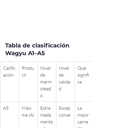
Tabla de clasificación 
Wagyu A1–A5
Calific
Produ
Nivel 
Nivel 
Qué 
ación
cir
de 
de 
signifi
marm
calida
ca
olead
d
o
A5
Máxi
Extre
Excep
La 
ma (A)
mada
cional
mejor 
mente
carne 