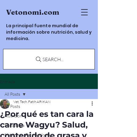
Vetonomi.com
La principal fuente mundial de
información sobre nutrición, salud y
medicina.
SEARCH...
Entrada
All Posts
Vet. Tech. Fatih ARIKAN
All Posts
¿Por qué es tan cara la
Nutrición
carne Wagyu? Salud,
Toxicología
contenido de grasa y
Medicina y Farmacología