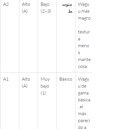
A2
Alto 
Bajo 
متوس
Wagy
(A)
(2–3)
ط
u más 
magro
, 
textur
a 
meno
s 
mante
cosa
A1
Alto 
Muy 
Básico
Wagy
(A)
bajo 
u de 
(1)
gama 
básica
, el 
más 
pareci
do a 