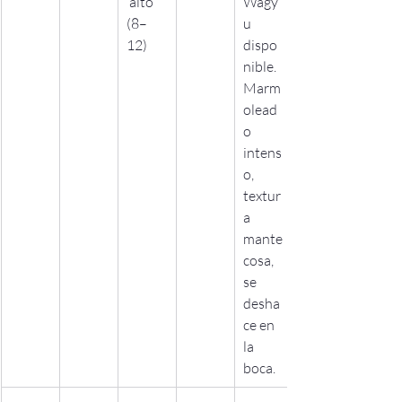
 alto 
Wagy
(8–
u 
12)
dispo
nible. 
Marm
olead
o 
intens
o, 
textur
a 
mante
cosa, 
se 
desha
ce en 
la 
boca.