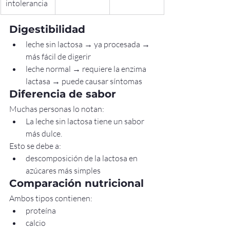
intolerancia
Digestibilidad
leche sin lactosa → ya procesada → 
más fácil de digerir
leche normal → requiere la enzima 
lactasa → puede causar síntomas
Diferencia de sabor
Muchas personas lo notan:
La leche sin lactosa tiene un sabor 
más dulce.
Esto se debe a:
descomposición de la lactosa en 
azúcares más simples
Comparación nutricional
Ambos tipos contienen:
proteína
calcio