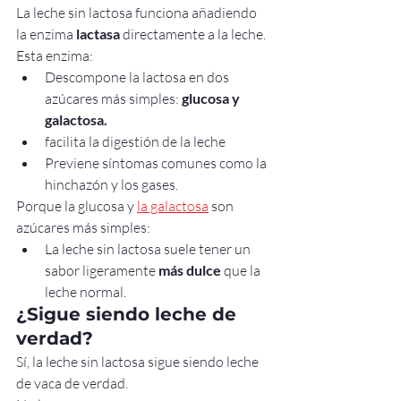
La leche sin lactosa funciona añadiendo 
la enzima 
lactasa
 directamente a la leche.
Esta enzima:
Descompone la lactosa en dos 
azúcares más simples: 
glucosa y 
galactosa.
facilita la digestión de la leche
Previene síntomas comunes como la 
hinchazón y los gases.
Porque la glucosa y 
la galactosa
 son 
azúcares más simples:
La leche sin lactosa suele tener un 
sabor ligeramente 
más dulce
 que la 
leche normal.
¿Sigue siendo leche de 
verdad?
Sí, la leche sin lactosa sigue siendo leche 
de vaca de verdad.