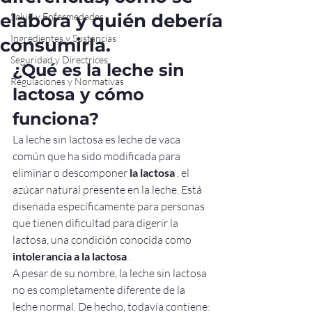
elabora y quién debería
Salud y Enfermedades
Ingredientes y Sustancias
consumirla.
Seguridad y Directrices
¿Qué es la leche sin 
Regulaciones y Normativas
lactosa y cómo 
funciona?
La leche sin lactosa es leche de vaca 
común que ha sido modificada para 
eliminar o descomponer 
la lactosa
 , el 
azúcar natural presente en la leche. Está 
diseñada específicamente para personas 
que tienen dificultad para digerir la 
lactosa, una condición conocida como 
intolerancia a la lactosa
 .
A pesar de su nombre, la leche sin lactosa 
no es completamente diferente de la 
leche normal. De hecho, todavía contiene: