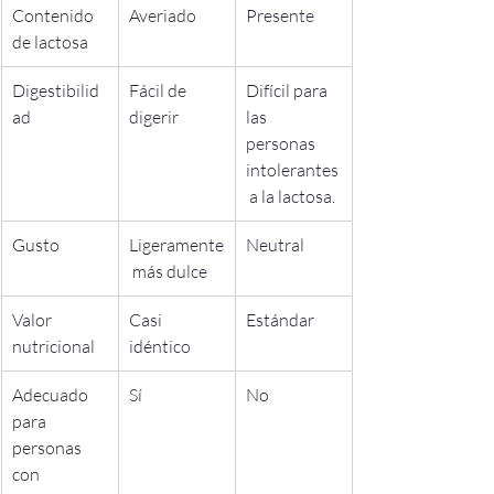
Contenido 
Averiado
Presente
de lactosa
Digestibilid
Fácil de 
Difícil para 
ad
digerir
las 
personas 
intolerantes
 a la lactosa.
Gusto
Ligeramente
Neutral
 más dulce
Valor 
Casi 
Estándar
nutricional
idéntico
Adecuado 
Sí
No
para 
personas 
con 