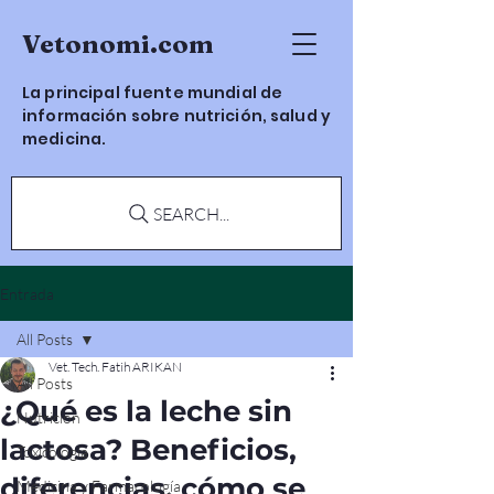
Vetonomi.com
La principal fuente mundial de
información sobre nutrición, salud y
medicina.
SEARCH...
Entrada
All Posts
Vet. Tech. Fatih ARIKAN
All Posts
¿Qué es la leche sin
Nutrición
lactosa? Beneficios,
Toxicología
diferencias, cómo se
Medicina y Farmacología