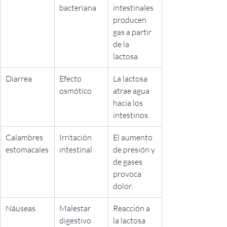
bacteriana
intestinales 
producen 
gas a partir 
de la 
lactosa.
Diarrea
Efecto 
La lactosa 
osmótico
atrae agua 
hacia los 
intestinos.
Calambres 
Irritación 
El aumento 
estomacales
intestinal
de presión y 
de gases 
provoca 
dolor.
Náuseas
Malestar 
Reacción a 
digestivo
la lactosa 