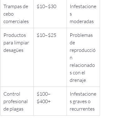
Trampas de 
$10–$30
Infestacione
cebo 
s 
comerciales
moderadas
Productos 
$10–$25
Problemas 
para limpiar 
de 
desagües
reproducció
n 
relacionado
s con el 
drenaje
Control 
$100–
Infestacione
profesional 
$400+
s graves o 
de plagas
recurrentes
Uno de los errores más comunes es 
gastar dinero en trampas sin abordar la 
fuente de reproducción. Incluso los 