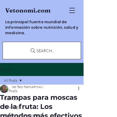
Vetonomi.com
La principal fuente mundial de
información sobre nutrición, salud y
medicina.
SEARCH...
Entrada
All Posts
Vet. Tech. Fatih ARIKAN
All Posts
Trampas para moscas
Nutrición
de la fruta: Los
Toxicología
métodos más efectivos
Medicina y Farmacología