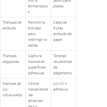
olor a 
jabón para 
fermentació
platos
n.
Trampas de 
Permitir la 
Cebo de 
embudo
entrada 
frutas, 
pero 
embudo de 
restringir la 
papel
salida.
Trampas 
Captura 
Tarjetas 
pegajosas
moscas en 
recubiertas 
superficies 
de 
adhesivas
pegamento
trampas de 
Utilice 
luz UV + 
luz 
mecanismos
adhesivo
ultravioleta
 de 
atracción 
de luz.