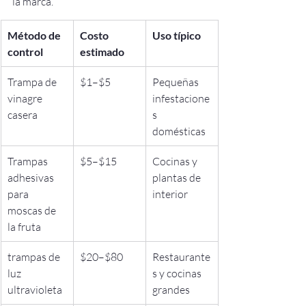
la marca.
Método de 
Costo 
Uso típico
control
estimado
Trampa de 
$1–$5
Pequeñas 
vinagre 
infestacione
casera
s 
domésticas
Trampas 
$5–$15
Cocinas y 
adhesivas 
plantas de 
para 
interior
moscas de 
la fruta
trampas de 
$20–$80
Restaurante
luz 
s y cocinas 
ultravioleta
grandes