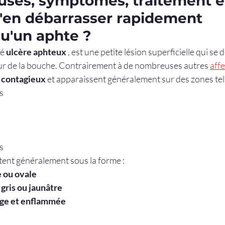
auses, symptômes, traitement e
en débarrasser rapidement
u'un aphte ?
é 
ulcère aphteux
 , est une petite lésion superficielle qui se
ieur de la bouche. Contrairement à de nombreuses autres 
aff
 contagieux
 et apparaissent généralement sur des zones tell
s
s
tent généralement sous la forme :
 ou ovale
 gris ou jaunâtre
uge et enflammée