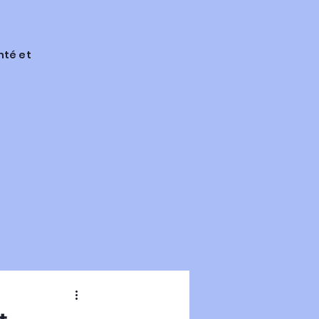
nté et
rmes