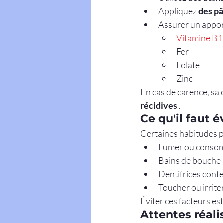
Appliquez 
des pâ
Assurer un apport
Vitamine B
Fer
Folate
Zinc
En cas de carence, sa 
récidives
 .
Ce qu'il faut 
Certaines habitudes p
Fumer ou consom
Bains de bouche à
Dentifrices conte
Toucher ou irrite
Éviter ces facteurs es
Attentes réali