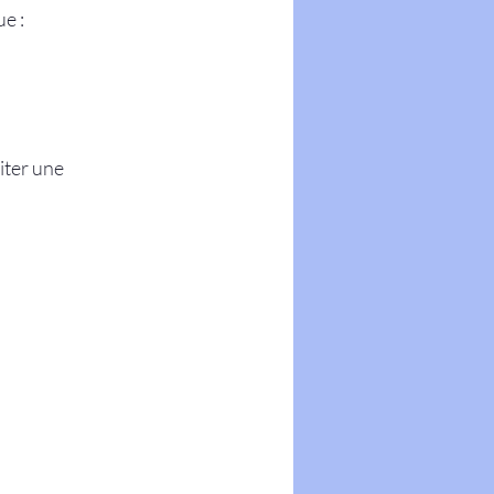
e :
iter une 