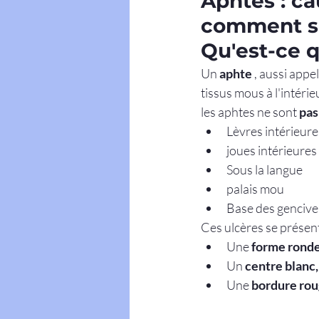
Aphtes : c
comment s'
Qu'est-ce q
Un 
aphte
 , aussi appel
tissus mous à l'intér
les aphtes ne sont 
pas
Lèvres intérieure
joues intérieures
Sous la langue
palais mou
Base des gencive
Ces ulcères se présen
Une 
forme ronde
Un 
centre blanc,
Une 
bordure ro