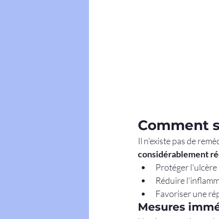
Comment se
Il n'existe pas de rem
considérablement réd
Protéger l'ulcère 
Réduire l'inflam
Favoriser une rép
Mesures imméd