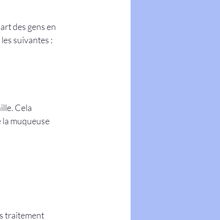
art des gens en 
les suivantes :
lle. Cela 
e la muqueuse 
ns traitement 