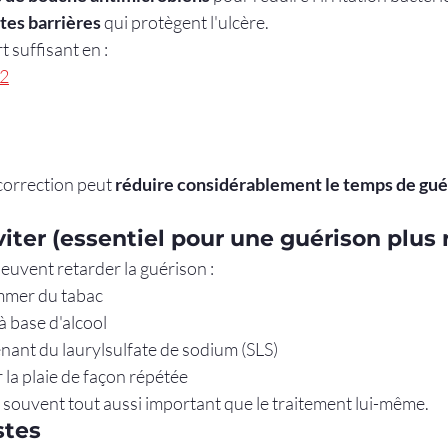
tes barrières
 qui protègent l'ulcère.
 suffisant en :
12
correction peut 
réduire considérablement le temps de guér
éviter (essentiel pour une guérison plus 
euvent retarder la guérison :
mer du tabac
 base d'alcool
nant du laurylsulfate de sodium (SLS)
r la plaie de façon répétée
t souvent tout aussi important que le traitement lui-même.
stes