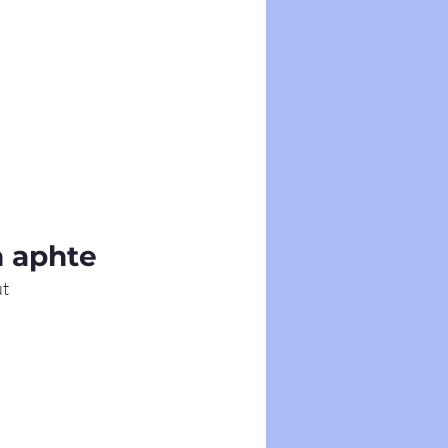
n aphte
t 