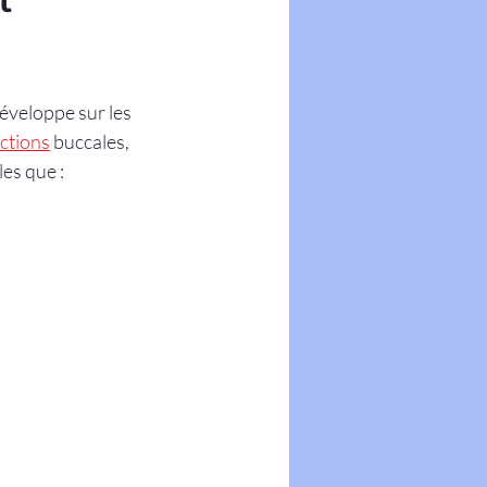
t
 développe sur les 
ections
 buccales, 
es que :