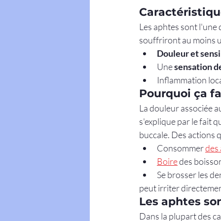
Caractéristiqu
Les aphtes sont l'une 
souffriront au moins un
Douleur et sensi
Une 
sensation d
Inflammation loca
Pourquoi ça fa
La douleur associée au
s'explique par le fait q
buccale. Des actions 
Consommer 
des 
Boire
 des boisso
Se brosser les de
peut irriter directemen
Les aphtes son
Dans la plupart des ca