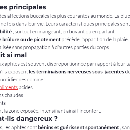
es principales
des affections buccales les plus courantes au monde. La plup
e fois dans leur vie. Leurs caractéristiques principales sont 
bilité
 , surtout en mangeant, en buvant ou en parlant
e brûlure ou de picotement
 précède l'apparition de la plaie.
lisée sans propagation à d'autres parties du corps
it si mal
x aphtes est souvent disproportionnée par rapport à leur tai
u'ils exposent 
les terminaisons nerveuses sous-jacentes
 d
quotidiennes comme :
aliments
 acides
ns chaudes
nts
t la zone exposée, intensifiant ainsi l'inconfort.
t-ils dangereux ?
s, les aphtes sont 
bénins et guérissent spontanément
 , sa