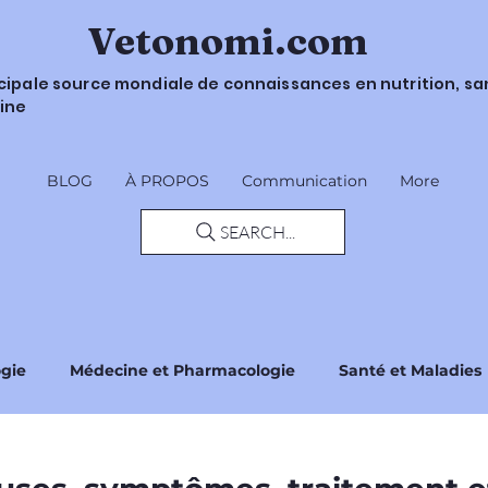
Vetonomi.com
ncipale source mondiale de connaissances en nutrition, sa
ine
BLOG
À PROPOS
Communication
More
SEARCH...
ogie
Médecine et Pharmacologie
Santé et Maladies
Sécurité et Recommandations
Réglementations et No