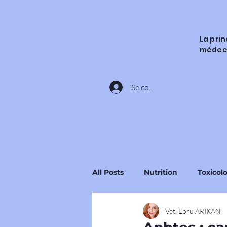
La pri
médec
Se connecter
All Posts
Nutrition
Toxicol
Vet. Ebru ARIKAN
Ingrédients et Substances