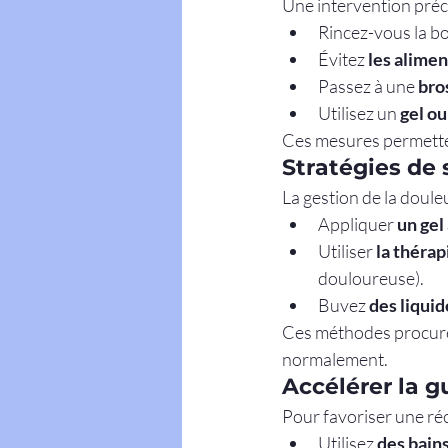
Une intervention préc
Rincez-vous la b
Évitez 
les alimen
Passez à une 
bro
Utilisez un 
gel ou
Ces mesures permettent
Stratégies de
La gestion de la doule
Appliquer 
un gel
Utiliser 
la thérap
douloureuse).
Buvez 
des liquid
Ces méthodes procur
normalement.
Accélérer la g
Pour favoriser une réc
Utilisez 
des bain