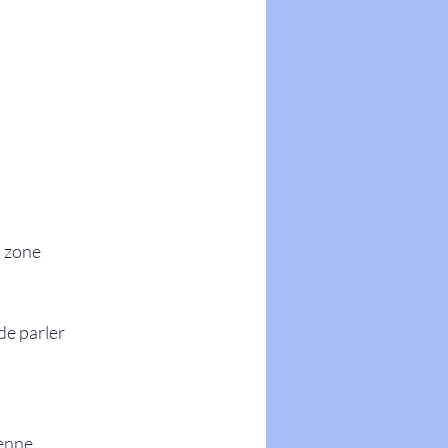
 zone 
de parler 
ienne.