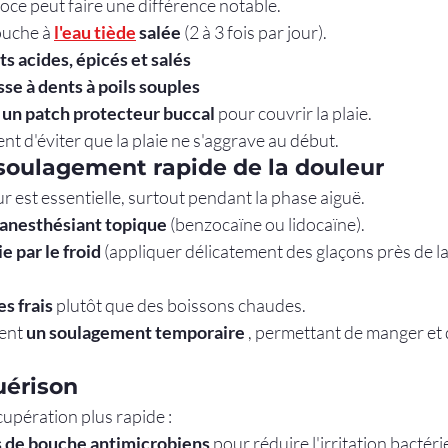
oce peut faire une différence notable.
ouche à 
l'eau tiède
salée
 (2 à 3 fois par jour).
ts acides, épicés et salés
sse à dents à poils souples
 un patch protecteur buccal
 pour couvrir la plaie.
 d'éviter que la plaie ne s'aggrave au début.
 soulagement rapide de la douleur
ur est essentielle, surtout pendant la phase aiguë.
 anesthésiant topique
 (benzocaïne ou lidocaïne).
ie par le froid
 (appliquer délicatement des glaçons près de la
es frais
 plutôt que des boissons chaudes.
ent 
un soulagement temporaire
 , permettant de manger et 
uérison
upération plus rapide :
s de bouche antimicrobiens
 pour réduire l'irritation bactér