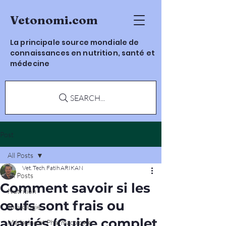
Vetonomi.com
La principale source mondiale de
connaissances en nutrition, santé et
médecine
SEARCH...
Post
All Posts
Vet. Tech. Fatih ARIKAN
All Posts
Comment savoir si les
Nutrition
œufs sont frais ou
Toxicologie
avariés (Guide complet
Médecine et Pharmacologie