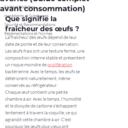
avant consommation)
Santé et Maladies
Ingrédients et Substances
Que signifie la 
Sécurité et Recommandations
fraîcheur des œufs ?
Réglementations et Normes
La fraîcheur des œufs dépend de leur 
date de ponte et de leur conservation. 
Les œufs frais ont une texture ferme, une 
composition interne stable et présentent 
un risque moindre de 
prolifération
bactérienne. Avec le temps, les œufs se 
détériorent naturellement, même 
conservés au réfrigérateur.
Chaque œuf contient une petite 
chambre à air. Avec le temps, l'humidité 
et le dioxyde de carbone s'échappent 
lentement à travers la coquille, ce qui 
agrandit cette chambre à air. C'est 
pourquoi les œufs plus vieux ont 