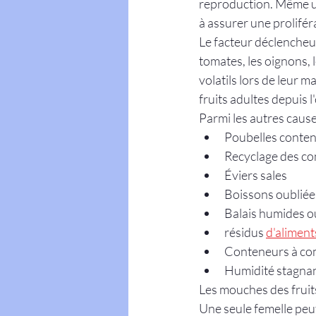
reproduction. Même un
à assurer une prolifér
Le facteur déclencheur
tomates, les oignons, 
volatils lors de leur 
fruits adultes depuis l
Parmi les autres cause
Poubelles conten
Recyclage des co
Éviers sales
Boissons oubliée
Balais humides o
résidus 
d'alimen
Conteneurs à co
Humidité stagnan
Les mouches des fruit
Une seule femelle peu