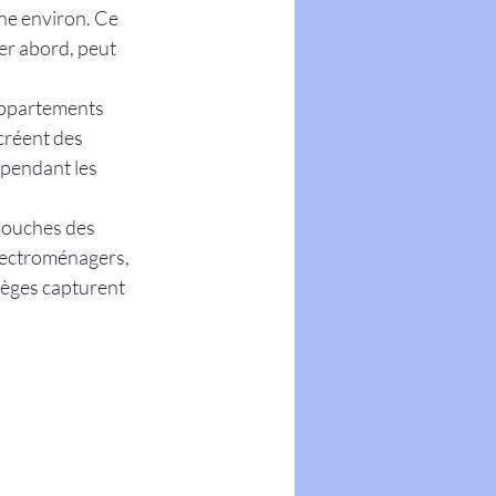
ne environ. Ce 
er abord, peut 
appartements 
créent des 
 pendant les 
 mouches des 
électroménagers, 
ièges capturent 