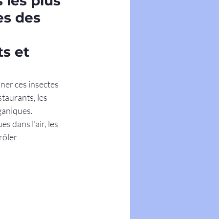
 les plus
es des
s et 
iner ces insectes 
taurants, les 
ganiques. 
 dans l'air, les 
ôler 