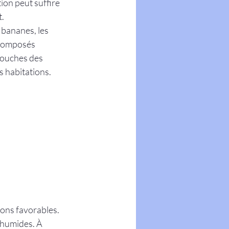
on peut suffire 
t.
 bananes, les 
 composés 
mouches des 
es habitations.
ons favorables. 
 humides. À 