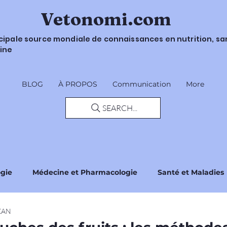
Vetonomi.com
ncipale source mondiale de connaissances en nutrition, sa
ine
BLOG
À PROPOS
Communication
More
SEARCH...
ogie
Médecine et Pharmacologie
Santé et Maladies
IKAN
Sécurité et Recommandations
Réglementations et No