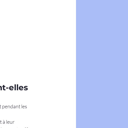
t-elles 
 pendant les 
 
 à leur 