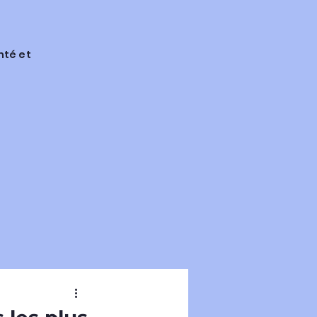
nté et
rmes