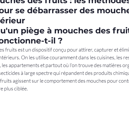
ches des fruits : les méthodes
pour se débarrasser des mouch
térieur
u'un piège à mouches des fruit
nctionne-t-il ?
 fruits est un dispositif conçu pour attirer, capturer et élim
érieurs. On les utilise couramment dans les cuisines, les res
 , les appartements et partout où l'on trouve des matières or
cticides à large spectre qui répandent des produits chimiques
fruits agissent sur le comportement des mouches pour contr
e plus ciblée.