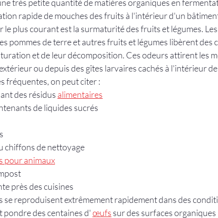
e très petite quantité de matières organiques en fermentati
ation rapide de mouches des fruits à l'intérieur d'un bâtimen
 le plus courant est la surmaturité des fruits et légumes. Les
les pommes de terre et autres fruits et légumes libèrent des
maturation et de leur décomposition. Ces odeurs attirent les 
'extérieur ou depuis des gîtes larvaires cachés à l'intérieur d
s fréquentes, on peut citer :
ant des résidus 
alimentaires
ntenants de liquides sucrés
s
u chiffons de nettoyage
ts pour animaux
mpost
te près des cuisines
s se reproduisent extrêmement rapidement dans des conditi
t pondre des centaines d' 
œufs
 sur des surfaces organiques