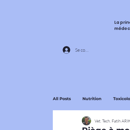
La pri
médec
Se connecter
All Posts
Nutrition
Toxicol
Vet. Tech. Fatih AR
Ingrédients et Substances