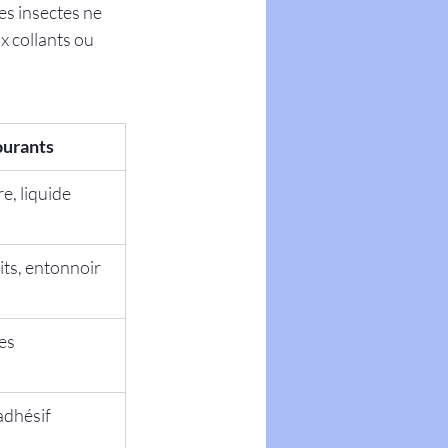
les insectes ne 
 collants ou 
ourants
e, liquide 
its, entonnoir 
es
adhésif