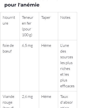
pour l'anémie
Nourrit
Teneur 
Taper
Notes
ure
en fer 
(pour 
100 g)
foie de 
6,5 mg
Hème
L'une 
bœuf
des 
sources 
les plus 
riches 
et les 
plus 
efficaces
Viande 
2,6 mg
Hème
Taux 
rouge 
d'absor