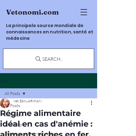
Vetonomi.com
La principale source mondiale de
connaissances en nutrition, santé et
médecine
SEARCH...
Post
All Posts
Vet. Ebru ARIKAN
All Posts
Régime alimentaire
Nutrition
idéal en cas d'anémie :
Toxicologie
aliments riches en fer,
Médecine et Pharmacologie