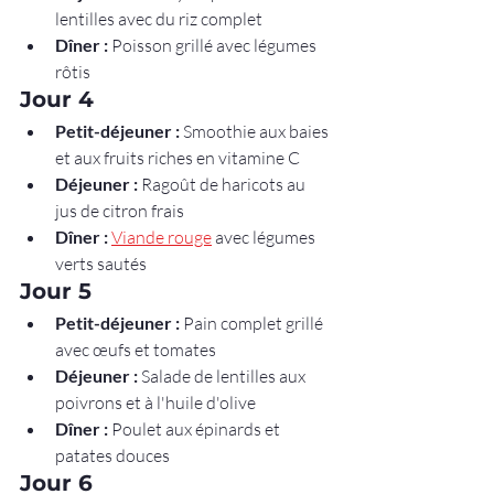
lentilles avec du riz complet
Dîner :
 Poisson grillé avec légumes 
rôtis
Jour 4
Petit-déjeuner :
 Smoothie aux baies 
et aux fruits riches en vitamine C
Déjeuner :
 Ragoût de haricots au 
jus de citron frais
Dîner :
Viande rouge
 avec légumes 
verts sautés
Jour 5
Petit-déjeuner :
 Pain complet grillé 
avec œufs et tomates
Déjeuner :
 Salade de lentilles aux 
poivrons et à l'huile d'olive
Dîner :
 Poulet aux épinards et 
patates douces
Jour 6