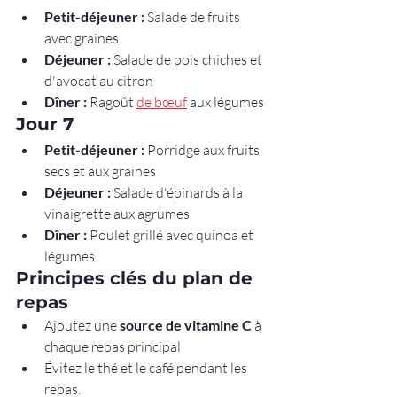
Petit-déjeuner :
 Salade de fruits 
avec graines
Déjeuner :
 Salade de pois chiches et 
d'avocat au citron
Dîner :
 Ragoût 
de bœuf
 aux légumes
Jour 7
Petit-déjeuner :
 Porridge aux fruits 
secs et aux graines
Déjeuner :
 Salade d'épinards à la 
vinaigrette aux agrumes
Dîner :
 Poulet grillé avec quinoa et 
légumes
Principes clés du plan de 
repas
Ajoutez une 
source de vitamine C
 à 
chaque repas principal
Évitez le thé et le café pendant les 
repas.