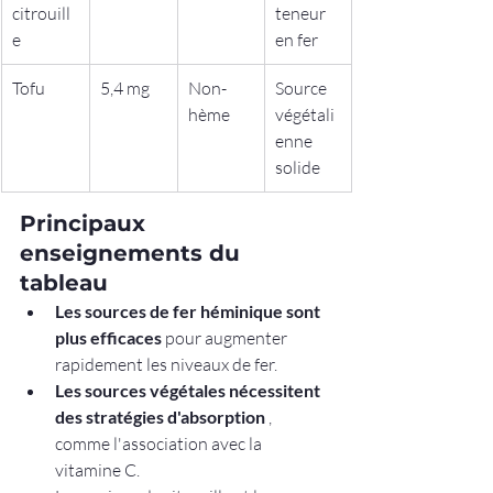
citrouill
teneur 
e
en fer
Tofu
5,4 mg
Non-
Source 
hème
végétali
enne 
solide
Principaux 
enseignements du 
tableau
Les sources de fer héminique sont 
plus efficaces
 pour augmenter 
rapidement les niveaux de fer.
Les sources végétales nécessitent 
des stratégies d'absorption
 , 
comme l'association avec la 
vitamine C.