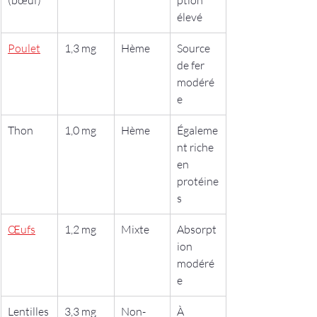
(bœuf)
ption 
élevé
Poulet
1,3 mg
Hème
Source 
de fer 
modéré
e
Thon
1,0 mg
Hème
Égaleme
nt riche 
en 
protéine
s
Œufs
1,2 mg
Mixte
Absorpt
ion 
modéré
e
Lentilles
3,3 mg
Non-
À 