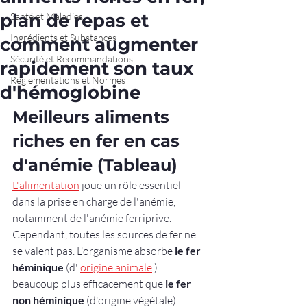
plan de repas et
Santé et Maladies
Ingrédients et Substances
comment augmenter
Sécurité et Recommandations
rapidement son taux
Réglementations et Normes
d'hémoglobine
Meilleurs aliments 
riches en fer en cas 
d'anémie (Tableau)
L'alimentation
 joue un rôle essentiel 
dans la prise en charge de l'anémie, 
notamment de l'anémie ferriprive. 
Cependant, toutes les sources de fer ne 
se valent pas. L'organisme absorbe 
le fer 
héminique
 (d' 
origine animale
 ) 
beaucoup plus efficacement que 
le fer 
non héminique
 (d'origine végétale).