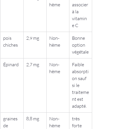
hème
associer 
à la 
vitamin
e C
pois 
2,9 mg
Non-
Bonne 
chiches
hème
option 
végétale
Épinard
2,7 mg
Non-
Faible 
hème
absorpti
on sauf 
si le 
traiteme
nt est 
adapté.
graines 
8,8 mg
Non-
très 
de 
hème
forte 