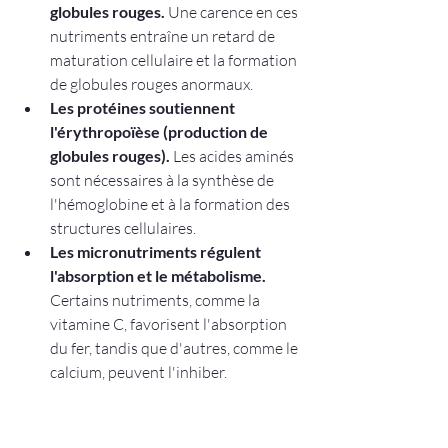
globules rouges.
 Une carence en ces 
nutriments entraîne un retard de 
maturation cellulaire et la formation 
de globules rouges anormaux.
Les protéines soutiennent 
l'érythropoïèse (production de 
globules rouges).
 Les acides aminés 
sont nécessaires à la synthèse de 
l'hémoglobine et à la formation des 
structures cellulaires.
Les micronutriments régulent 
l'absorption et le métabolisme.
Certains nutriments, comme la 
vitamine C, favorisent l'absorption 
du fer, tandis que d'autres, comme le 
calcium, peuvent l'inhiber.
L'une des distinctions les plus 
importantes en matière de nutrition 
contre l'anémie est la différence entre 
le 