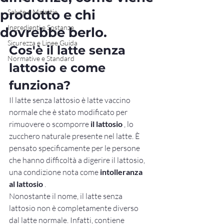
prodotto e chi
Salute e Malattie
Ingredienti e Sostanze
dovrebbe berlo.
Sicurezza e Linee Guida
Cos'è il latte senza 
Normative e Standard
lattosio e come 
funziona?
Il latte senza lattosio è latte vaccino 
normale che è stato modificato per 
rimuovere o scomporre 
il lattosio
 , lo 
zucchero naturale presente nel latte. È 
pensato specificamente per le persone 
che hanno difficoltà a digerire il lattosio, 
una condizione nota come 
intolleranza 
al lattosio
 .
Nonostante il nome, il latte senza 
lattosio non è completamente diverso 
dal latte normale. Infatti, contiene 