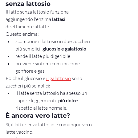
senza lattosio
Il latte senza lattosio funziona 
aggiungendo l'enzima 
lattasi
direttamente al latte.
Questo enzima:
scompone il lattosio in due zuccheri 
più semplici: 
glucosio e galattosio
rende il latte più digeribile
previene sintomi comuni come 
gonfiore e gas
Poiché il glucosio e 
il galattosio
 sono 
zuccheri più semplici:
Il latte senza lattosio ha spesso un 
sapore leggermente 
più dolce
rispetto al latte normale.
È ancora vero latte?
Sì, il latte senza lattosio è comunque vero 
latte vaccino.