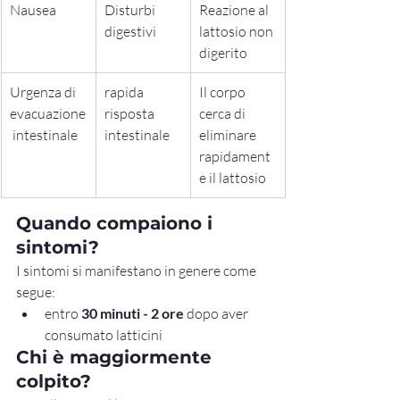
Nausea
Disturbi 
Reazione al 
digestivi
lattosio non 
digerito
Urgenza di 
rapida 
Il corpo 
evacuazione
risposta 
cerca di 
 intestinale
intestinale
eliminare 
rapidament
e il lattosio
Quando compaiono i 
sintomi?
I sintomi si manifestano in genere come 
segue:
entro 
30 minuti - 2 ore
 dopo aver 
consumato latticini
Chi è maggiormente 
colpito?