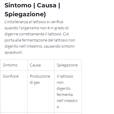
Sintomo | Causa | 
Spiegazione)
L'intolleranza al lattosio si verifica 
quando l'organismo non è in grado di 
digerire correttamente il lattosio. Ciò 
porta alla fermentazione del lattosio non 
digerito nell'intestino, causando sintomi 
spiacevoli.
Sintomo
Causa
Spiegazione
Gonfiore
Produzione 
Il lattosio 
di gas
non 
digerito 
fermenta 
nell'intestin
o.