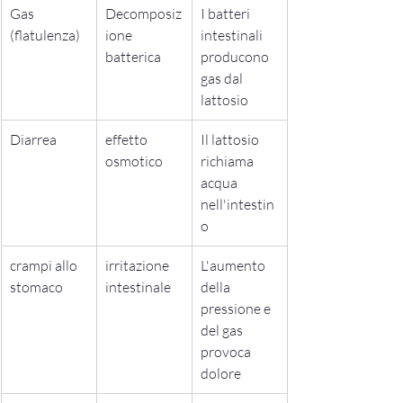
Gas 
Decomposiz
I batteri 
(flatulenza)
ione 
intestinali 
batterica
producono 
gas dal 
lattosio
Diarrea
effetto 
Il lattosio 
osmotico
richiama 
acqua 
nell'intestin
o
crampi allo 
irritazione 
L'aumento 
stomaco
intestinale
della 
pressione e 
del gas 
provoca 
dolore