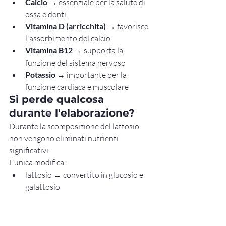
Calcio
 → essenziale per la salute di 
ossa e denti
Vitamina D (arricchita)
 → favorisce 
l'assorbimento del calcio
Vitamina B12
 → supporta la 
funzione del sistema nervoso
Potassio
 → importante per la 
funzione cardiaca e muscolare
Si perde qualcosa 
durante l'elaborazione?
Durante la scomposizione del lattosio 
non vengono eliminati nutrienti 
significativi.
L'unica modifica:
lattosio → convertito in glucosio e 
galattosio
Tutti i principali nutrienti rimangono 
intatti:
intatto