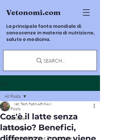
Vetonomi.com
La principale fonte mondiale di
conoscenze in materia di nutrizione,
salute e medicina.
SEARCH...
Post
All Posts
Vet. Tech. Fatih ARIKAN
All Posts
Cos'è il latte senza
Nutrizione
lattosio? Benefici,
Tossicologia
differenze, come viene
Categoria: Medicina e Farmacologia