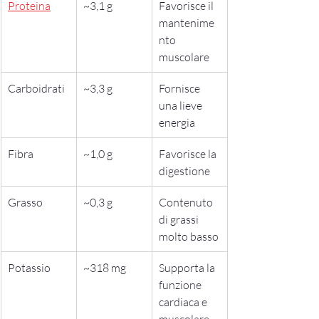
Proteina
~3,1 g
Favorisce il 
mantenime
nto 
muscolare
Carboidrati
~3,3 g
Fornisce 
una lieve 
energia
Fibra
~1,0 g
Favorisce la 
digestione
Grasso
~0,3 g
Contenuto 
di grassi 
molto basso
Potassio
~318 mg
Supporta la 
funzione 
cardiaca e 
muscolare