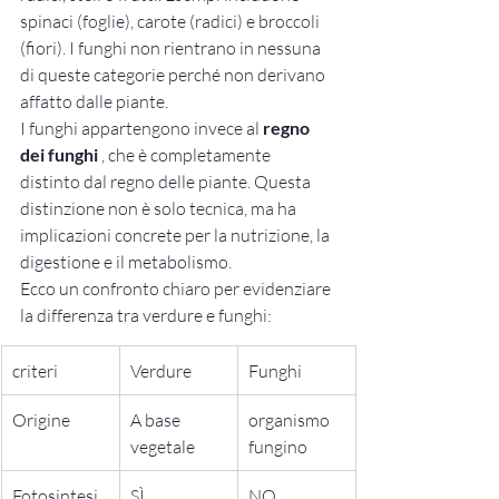
spinaci (foglie), carote (radici) e broccoli 
(fiori). I funghi non rientrano in nessuna 
di queste categorie perché non derivano 
affatto dalle piante.
I funghi appartengono invece al 
regno 
dei funghi
 , che è completamente 
distinto dal regno delle piante. Questa 
distinzione non è solo tecnica, ma ha 
implicazioni concrete per la nutrizione, la 
digestione e il metabolismo.
Ecco un confronto chiaro per evidenziare 
la differenza tra verdure e funghi:
criteri
Verdure
Funghi
Origine
A base 
organismo 
vegetale
fungino
Fotosintesi
SÌ
NO