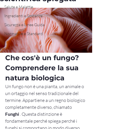
Salute e Malattie
Ingredienti e Sostanze
Sicurezza e Linee Guida
Normative e Standard
Che cos'è un fungo? 
Comprendere la sua 
natura biologica
Un fungo non è una pianta, un animale o 
un ortaggio nel senso tradizionale del 
termine. Appartiene a un regno biologico 
completamente diverso, chiamato 
Funghi
 . Questa distinzione è 
fondamentale perché spiega perché i 
funghi si comportano in modo diverso 