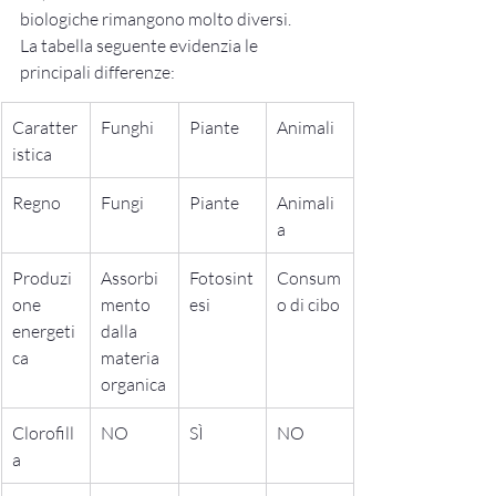
biologiche rimangono molto diversi.
La tabella seguente evidenzia le 
principali differenze:
Caratter
Funghi
Piante
Animali
istica
Regno
Fungi
Piante
Animali
a
Produzi
Assorbi
Fotosint
Consum
one 
mento 
esi
o di cibo
energeti
dalla 
ca
materia 
organica
Clorofill
NO
SÌ
NO
a