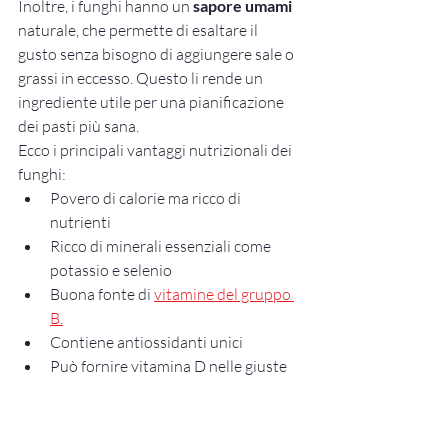
Inoltre, i funghi hanno un 
sapore umami
naturale, che permette di esaltare il 
gusto senza bisogno di aggiungere sale o 
grassi in eccesso. Questo li rende un 
ingrediente utile per una pianificazione 
dei pasti più sana.
Ecco i principali vantaggi nutrizionali dei 
funghi:
Povero di calorie ma ricco di 
nutrienti
Ricco di minerali essenziali come 
potassio e selenio
Buona fonte di 
vitamine del gruppo 
B.
Contiene antiossidanti unici
Può fornire vitamina D nelle giuste 
condizioni
Favorisce la salute dell'apparato 
digerente e del sistema immunitario.