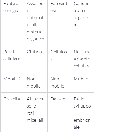
Fonte di 
Assorbe 
Fotosint
Consum
energia
i 
esi
a altri 
nutrient
organis
i dalla 
mi
materia 
organica
Parete 
Chitina
Cellulos
Nessun
cellulare
a
a parete 
cellulare
Mobilità
Non 
Non 
Mobile
mobile
mobile
Crescita
Attraver
Dai semi
Dallo 
so le 
sviluppo
reti 
miceliali
embrion
ale