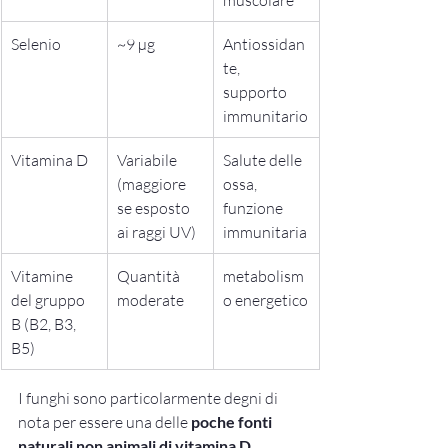
Selenio
~9 µg
Antiossidan
te, 
supporto 
immunitario
Vitamina D
Variabile 
Salute delle 
(maggiore 
ossa, 
se esposto 
funzione 
ai raggi UV)
immunitaria
Vitamine 
Quantità 
metabolism
del gruppo 
moderate
o energetico
B (B2, B3, 
B5)
I funghi sono particolarmente degni di 
nota per essere una delle 
poche fonti 
naturali non animali di vitamina D
 , 