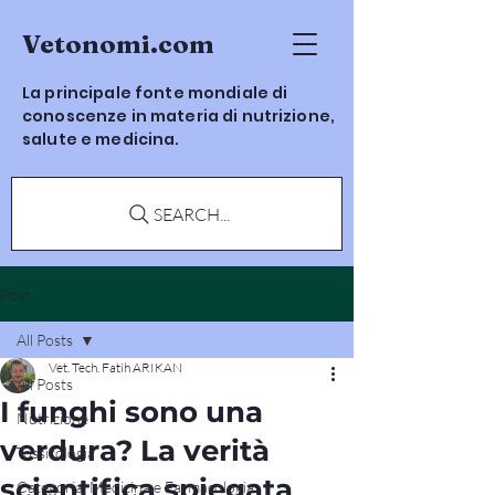
Vetonomi.com
La principale fonte mondiale di
conoscenze in materia di nutrizione,
salute e medicina.
SEARCH...
Post
All Posts
Vet. Tech. Fatih ARIKAN
All Posts
I funghi sono una
Nutrizione
verdura? La verità
Tossicologia
scientifica spiegata
Categoria: Medicina e Farmacologia