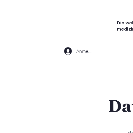
Die we
medizi
Anmelden
Da
Erf