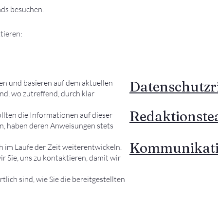
ads
besuchen.
tieren:
en und basieren auf dem aktuellen
Datenschutzri
nd, wo zutreffend, durch klar
Redaktionst
llten die Informationen auf dieser
en, haben deren Anweisungen stets
Kommunikat
 im Laufe der Zeit weiterentwickeln.
r Sie, uns zu kontaktieren, damit wir
lich sind, wie Sie die bereitgestellten