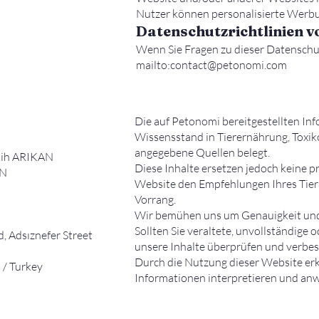
Nutzer können personalisierte Werbu
Datenschutzrichtlinien v
Wenn Sie Fragen zu dieser Datenschut
mailto:
contact@petonomi.com
Die auf Petonomi bereitgestellten In
Wissensstand in Tierernährung, Toxiko
angegebene Quellen belegt.
atih ARIKAN
Diese Inhalte ersetzen jedoch keine p
AN
Website den Empfehlungen Ihres Tier
Vorrang.
Wir bemühen uns um Genauigkeit und Z
Sollten Sie veraltete, unvollständige 
, Adsıznefer Street
unsere Inhalte überprüfen und verbe
Durch die Nutzung dieser Website erklä
 / Turkey
Informationen interpretieren und an