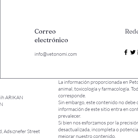
Correo
Rede
electrónico
info@vetonomi.com
La información proporcionada en Peto
animal, toxicología y farmacología. T
corresponde.
atih ARIKAN
Sin embargo, este contenido no debe co
AN
información de este sitio entra en con
prevalecer.
Si bien nos esforzamos por la precisión
desactualizada, incompleta o potenci
, Adsıznefer Street
mejorar nuestro contenido.