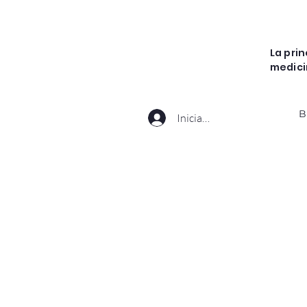
La pri
medici
B
Iniciar sesión