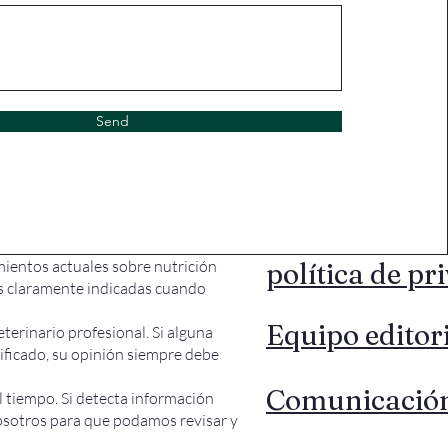
Send
ientos actuales sobre nutrición
política de pr
ias claramente indicadas cuando
Equipo editor
terinario profesional. Si alguna
lificado, su opinión siempre debe
Comunicació
el tiempo. Si detecta información
osotros para que podamos revisar y