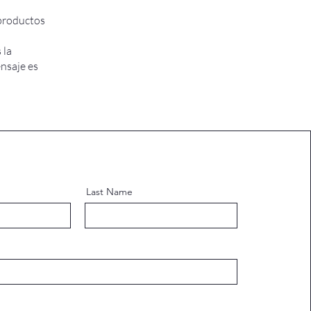
 productos
 la
nsaje es
Last Name