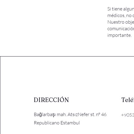
Si tiene algu
médicos, no 
Nuestro objet
comunicación
importante.
DIRECCIÓN
Telé
Bağlarbaşı mah. AtsızNefer st. nº 46
+905
Republicano Estambul