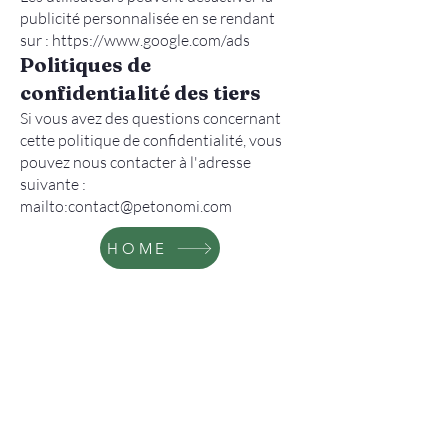
publicité personnalisée en se rendant
sur :
https://www.google.com/ads
Politiques de
confidentialité des tiers
Si vous avez des questions concernant
cette politique de confidentialité, vous
pouvez nous contacter à l'adresse
suivante :
mailto:
contact@petonomi.com
HOME
Contact
Responsable du contenu :
Technicien Vétérinaire Fatih ARIKAN
Vétérinaire Ebru ARIKAN
Téléphone:
+90 535 863 50 87
Adresse: