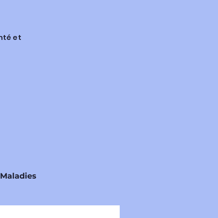
nté et
 Maladies
ons et Normes