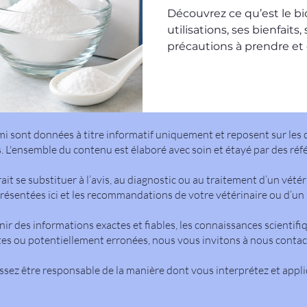
secondaires e
Découvrez ce qu’est le b
utilisations, ses bienfaits,
précautions à prendre et
professionnel de santé.
i sont données à titre informatif uniquement et reposent sur les c
 L'ensemble du contenu est élaboré avec soin et étayé par des réf
rait se substituer à l’avis, au diagnostic ou au traitement d’un vété
résentées ici et les recommandations de votre vétérinaire ou d’un p
ir des informations exactes et fiables, les connaissances scientif
es ou potentiellement erronées, nous vous invitons à nous contac
issez être responsable de la manière dont vous interprétez et appli