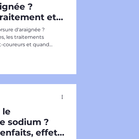
ignée ?
raitement et
coureurs
sure d'araignée ?
, les traitements
nt-coureurs et quand
 le
de sodium ?
ienfaits, effets