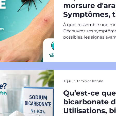
morsure d'ara
Symptômes, t
signes avant-
À quoi ressemble une mor
Découvrez ses symptômes
possibles, les signes ava
consulter un médecin.
10 juil.
17 min de lecture
Qu’est-ce que
bicarbonate 
Utilisations, b