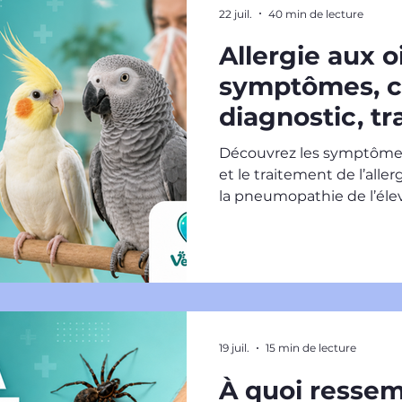
22 juil.
40 min de lecture
Allergie aux o
symptômes, c
diagnostic, tr
pneumopathie 
Découvrez les symptômes,
d’oiseaux
et le traitement de l’aller
la pneumopathie de l’élev
19 juil.
15 min de lecture
À quoi resse