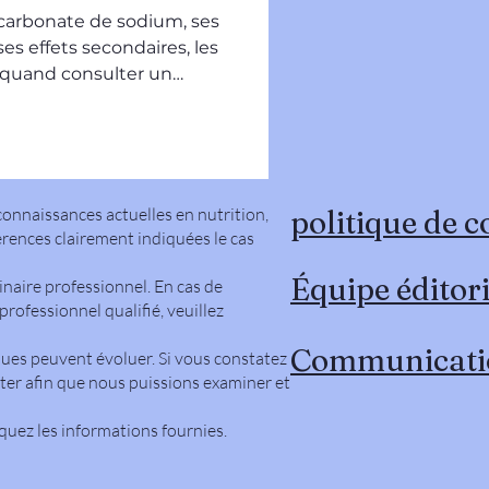
t sécurité
icarbonate de sodium, ses
 ses effets secondaires, les
 quand consulter un
onnaissances actuelles en nutrition,
politique de c
érences clairement indiquées le cas
Équipe éditor
rinaire professionnel. En cas de
rofessionnel qualifié, veuillez
Communicati
iques peuvent évoluer. Si vous constatez
ter afin que nous puissions examiner et
quez les informations fournies.