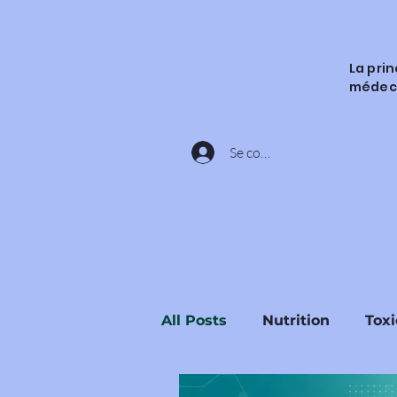
La pri
médec
Se connecter
All Posts
Nutrition
Toxi
Ingrédients et Substances