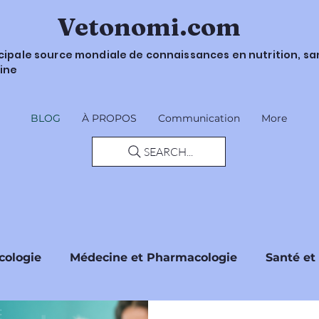
Vetonomi.com
ncipale source mondiale de connaissances en nutrition, sa
ine
BLOG
À PROPOS
Communication
More
SEARCH...
cologie
Médecine et Pharmacologie
Santé et
Sécurité et Recommandations
Réglementati