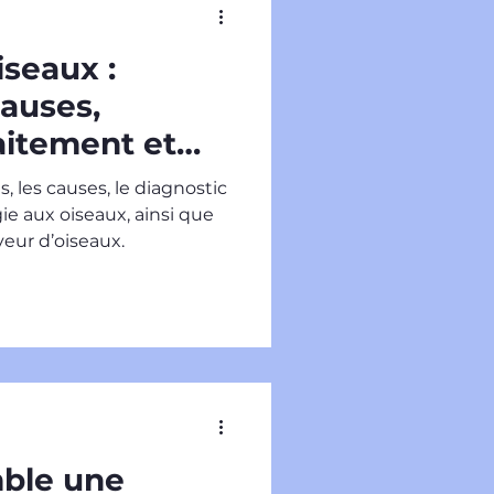
iseaux :
auses,
aitement et
de l’éleveur
 les causes, le diagnostic
gie aux oiseaux, ainsi que
eur d’oiseaux.
mble une