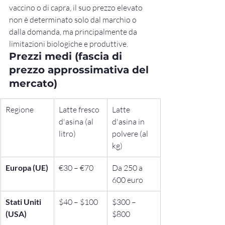
vaccino o di capra, il suo prezzo elevato 
non è determinato solo dal marchio o 
dalla domanda, ma principalmente da 
limitazioni biologiche e produttive.
Prezzi medi (fascia di 
prezzo approssimativa del 
mercato)
Regione
Latte fresco 
Latte 
d'asina (al 
d'asina in 
litro)
polvere (al 
kg)
Europa (UE)
€30 – €70
Da 250 a 
600 euro
Stati Uniti 
$40 – $100
$300 – 
(USA)
$800