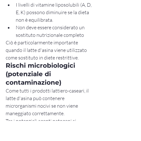
I livelli di vitamine liposolubili (A, D, 
E, K) possono diminuire se la dieta 
non è equilibrata.
Non deve essere considerato un 
sostituto nutrizionale completo
Ciò è particolarmente importante 
quando il latte d'asina viene utilizzato 
come sostituto in diete restrittive.
Rischi microbiologici 
(potenziale di 
contaminazione)
Come tutti i prodotti lattiero-caseari, il 
latte d'asina può contenere 
microrganismi nocivi se non viene 
maneggiato correttamente.
Tra i potenziali agenti patogeni si 
annoverano:
Salmonella