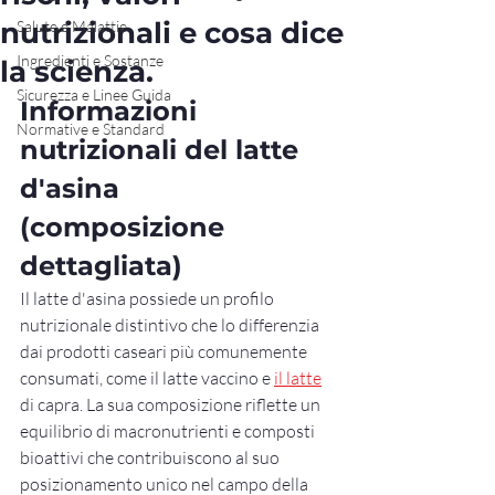
nutrizionali e cosa dice
Salute e Malattie
Ingredienti e Sostanze
la scienza.
Sicurezza e Linee Guida
Informazioni 
Normative e Standard
nutrizionali del latte 
d'asina 
(composizione 
dettagliata)
Il latte d'asina possiede un profilo 
nutrizionale distintivo che lo differenzia 
dai prodotti caseari più comunemente 
consumati, come il latte vaccino e 
il latte
di capra. La sua composizione riflette un 
equilibrio di macronutrienti e composti 
bioattivi che contribuiscono al suo 
posizionamento unico nel campo della 