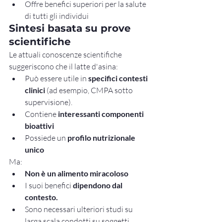
Offre benefici superiori per la salute 
di tutti gli individui
Sintesi basata su prove 
scientifiche
Le attuali conoscenze scientifiche 
suggeriscono che il latte d'asina:
Può essere utile in 
specifici contesti 
clinici
 (ad esempio, CMPA sotto 
supervisione).
Contiene 
interessanti componenti 
bioattivi
Possiede un 
profilo nutrizionale 
unico
Ma:
Non è un alimento miracoloso
I suoi benefici 
dipendono dal 
contesto.
Sono necessari ulteriori studi su 
larga scala condotti su soggetti 