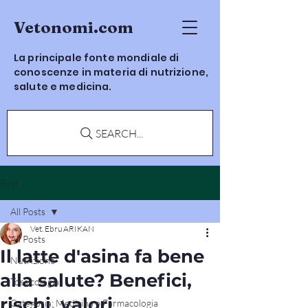
Vetonomi.com
La principale fonte mondiale di
conoscenze in materia di nutrizione,
salute e medicina.
SEARCH...
Post
All Posts
Vet. Ebru ARIKAN
All Posts
Il latte d'asina fa bene
Nutrizione
alla salute? Benefici,
Tossicologia
rischi, valori
Categoria: Medicina e Farmacologia