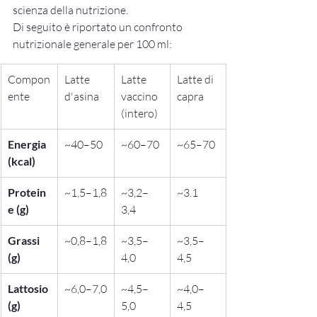
scienza della nutrizione.
Di seguito è riportato un confronto 
nutrizionale generale per 100 ml:
Compon
Latte 
Latte 
Latte di 
ente
d'asina
vaccino 
capra
(intero)
Energia 
~40–50
~60–70
~65–70
(kcal)
Protein
~1,5–1,8
~3,2–
~3.1
e (g)
3,4
Grassi 
~0,8–1,8
~3,5–
~3,5–
(g)
4,0
4,5
Lattosio 
~6,0–7,0
~4,5–
~4,0–
(g)
5,0
4,5