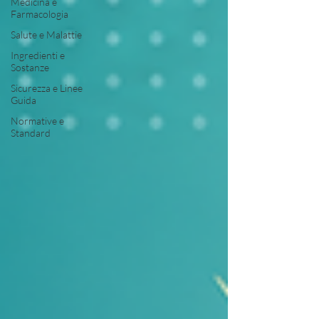
Medicina e
Farmacologia
Salute e Malattie
Ingredienti e
Sostanze
Sicurezza e Linee
Guida
Normative e
Standard