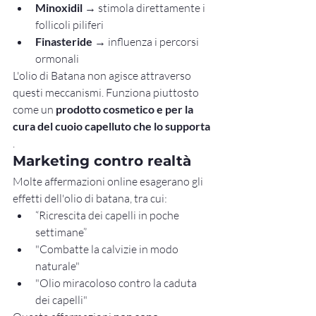
Minoxidil
 → stimola direttamente i 
follicoli piliferi
Finasteride
 → influenza i percorsi 
ormonali
L'olio di Batana non agisce attraverso 
questi meccanismi. Funziona piuttosto 
come un 
prodotto cosmetico e per la 
cura del cuoio capelluto che lo supporta
.
Marketing contro realtà
Molte affermazioni online esagerano gli 
effetti dell'olio di batana, tra cui:
“Ricrescita dei capelli in poche 
settimane”
"Combatte la calvizie in modo 
naturale"
"Olio miracoloso contro la caduta 
dei capelli"