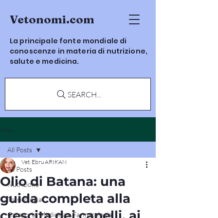
Vetonomi.com
La principale fonte mondiale di
conoscenze in materia di nutrizione,
salute e medicina.
SEARCH...
Post
All Posts
Vet. Ebru ARIKAN
All Posts
Olio di Batana: una
Nutrizione
guida completa alla
Tossicologia
crescita dei capelli, ai
Categoria: Medicina e Farmacologia