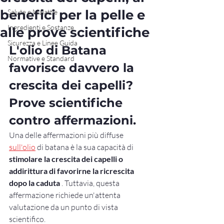
benefici per la pelle e
Salute e Malattie
Ingredienti e Sostanze
alle prove scientifiche
Sicurezza e Linee Guida
L'olio di Batana 
Normative e Standard
favorisce davvero la 
crescita dei capelli? 
Prove scientifiche 
contro affermazioni.
Una delle affermazioni più diffuse 
sull'olio
 di batana è la sua capacità di 
stimolare la crescita dei capelli o 
addirittura di favorirne la ricrescita 
dopo la caduta
 . Tuttavia, questa 
affermazione richiede un'attenta 
valutazione da un punto di vista 
scientifico.