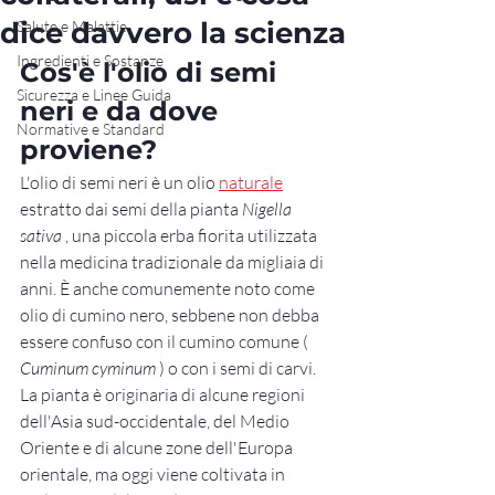
dice davvero la scienza
Salute e Malattie
Ingredienti e Sostanze
Cos'è l'olio di semi 
Sicurezza e Linee Guida
neri e da dove 
Normative e Standard
proviene?
L'olio di semi neri è un olio 
naturale
estratto dai semi della pianta 
Nigella 
sativa
 , una piccola erba fiorita utilizzata 
nella medicina tradizionale da migliaia di 
anni. È anche comunemente noto come 
olio di cumino nero, sebbene non debba 
essere confuso con il cumino comune ( 
Cuminum cyminum
 ) o con i semi di carvi. 
La pianta è originaria di alcune regioni 
dell'Asia sud-occidentale, del Medio 
Oriente e di alcune zone dell'Europa 
orientale, ma oggi viene coltivata in 