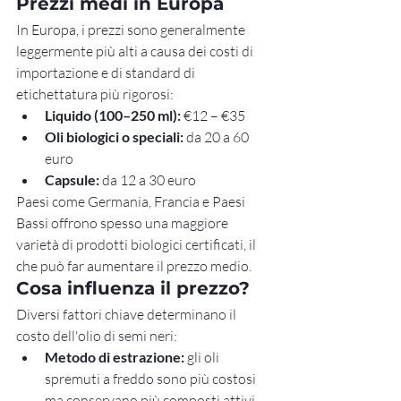
Prezzi medi in Europa
In Europa, i prezzi sono generalmente 
leggermente più alti a causa dei costi di 
importazione e di standard di 
etichettatura più rigorosi:
Liquido (100–250 ml):
 €12 – €35
Oli biologici o speciali:
 da 20 a 60 
euro
Capsule:
 da 12 a 30 euro
Paesi come Germania, Francia e Paesi 
Bassi offrono spesso una maggiore 
varietà di prodotti biologici certificati, il 
che può far aumentare il prezzo medio.
Cosa influenza il prezzo?
Diversi fattori chiave determinano il 
costo dell'olio di semi neri:
Metodo di estrazione:
 gli oli 
spremuti a freddo sono più costosi 
ma conservano più composti attivi