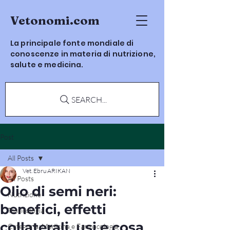
Vetonomi.com
La principale fonte mondiale di
conoscenze in materia di nutrizione,
salute e medicina.
SEARCH...
Post
All Posts
Vet. Ebru ARIKAN
All Posts
Olio di semi neri:
Nutrizione
benefici, effetti
Tossicologia
collaterali, usi e cosa
Categoria: Medicina e Farmacologia