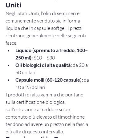
Uniti
Negli Stati Uniti, l'olio di semi neri è 
comunemente venduto sia in forma 
liquida che in capsule softgel. I prezzi 
rientrano generalmente nelle seguenti 
fasce:
Liquido (spremuto a freddo, 100–
250 ml):
 $10 – $30
Oli biologici di alta qualità:
 da 20 a 
50 dollari
Capsule molli (60-120 capsule):
 da 
10 a 25 dollari
I prodotti di alta gamma che puntano 
sulla certificazione biologica, 
sull'estrazione a freddo e su un 
contenuto più elevato di timochinone 
tendono ad avere un prezzo nella fascia 
più alta di questo intervallo.