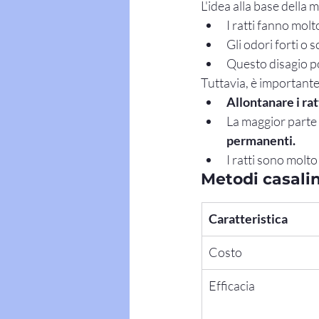
L'idea alla base della 
I ratti fanno molt
Gli odori forti o
Questo disagio po
Tuttavia, è important
Allontanare i rat
La maggior parte 
permanenti.
I ratti sono molto
Metodi casalin
Caratteristica
Costo
Efficacia