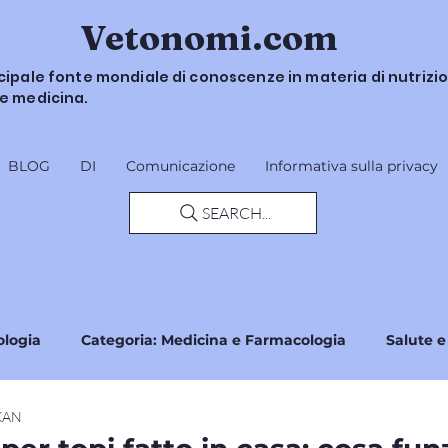
Vetonomi.com
ncipale fonte mondiale di conoscenze in materia di nutrizi
 e medicina.
BLOG
DI
Comunicazione
Informativa sulla privacy
SEARCH...
ologia
Categoria: Medicina e Farmacologia
Salute e
IKAN
curezza e Linee Guida
Normative e Standard