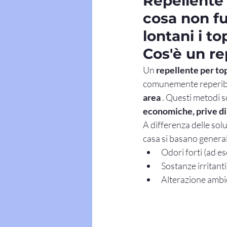
Repellente 
cosa non fu
lontani i to
Cos'è un re
Un 
repellente per top
comunemente reperibil
area
 . Questi metodi 
economiche, prive di
A differenza delle soluz
casa si basano genera
Odori forti (ad e
Sostanze irritant
Alterazione ambi