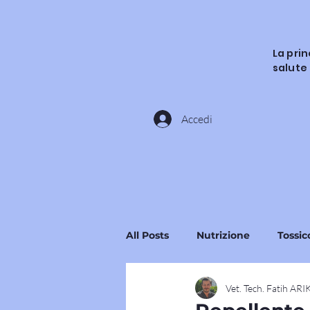
La pri
salute
Accedi
All Posts
Nutrizione
Tossic
Vet. Tech. Fatih AR
Ingredienti e Sostanze
Si