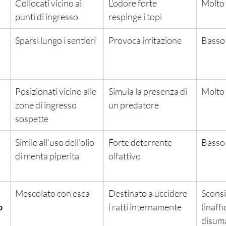
Collocati vicino ai 
L'odore forte 
Molto
punti di ingresso
respinge i topi
Sparsi lungo i sentieri
Provoca irritazione
Basso
Posizionati vicino alle 
Simula la presenza di 
Molto
zone di ingresso 
un predatore
sospette
Simile all'uso dell'olio 
Forte deterrente 
Basso
di menta piperita
olfattivo
Mescolato con esca
Destinato a uccidere 
Sconsi
o
i ratti internamente
(inaffi
disum