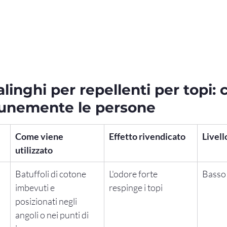
linghi per repellenti per topi: 
unemente le persone
Come viene 
Effetto rivendicato
Livell
utilizzato
Batuffoli di cotone 
L'odore forte 
Basso
imbevuti e 
respinge i topi
posizionati negli 
angoli o nei punti di 