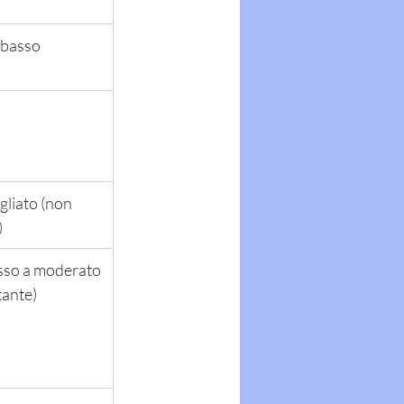
 basso
gliato (non 
)
sso a moderato 
tante)