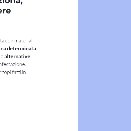
ziona,
ere
ta con materiali 
 una determinata 
no 
alternative 
infestazione.
topi fatti in 