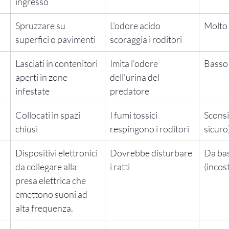
ingresso
Spruzzare su 
L'odore acido 
Molto
superfici o pavimenti
scoraggia i roditori
Lasciati in contenitori 
Imita l'odore 
Basso
aperti in zone 
dell'urina del 
infestate
predatore
Collocati in spazi 
I fumi tossici 
Sconsi
chiusi
respingono i roditori
sicuro
Dispositivi elettronici 
Dovrebbe disturbare 
Da ba
da collegare alla 
i ratti
(incos
presa elettrica che 
emettono suoni ad 
alta frequenza.