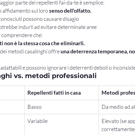
maggior parte dei repellenti fai-da-te è semplice:
o affidamento sul loro 
senso dell'olfatto.
 sconosciuti possono causare disagio
trebbe indurli ad evitare determinate aree
e comprendere che:
ti non è la stessa cosa che eliminarli.
dei metodi casalinghi offre 
una deterrenza temporanea, non
 adattabili e possono ignorare i deterrenti deboli o inconsist
ghi vs. metodi professionali
Repellenti fatti in casa
Metodi profes
Basso
Da medio ad a
Variabile
Elevato (se app
correttamente