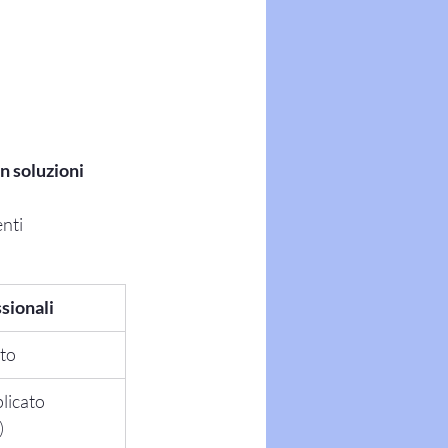
 soluzioni 
enti
sionali
lto
licato 
)