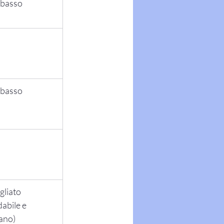
 basso
 basso
gliato 
dabile e 
ano)