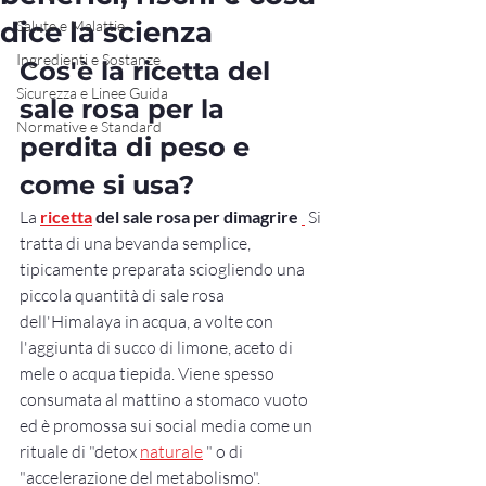
dice la scienza
Salute e Malattie
Ingredienti e Sostanze
Cos'è la ricetta del 
Sicurezza e Linee Guida
sale rosa per la 
Normative e Standard
perdita di peso e 
come si usa?
La 
ricetta
del sale rosa per dimagrire
 Si 
tratta di una bevanda semplice, 
tipicamente preparata sciogliendo una 
piccola quantità di sale rosa 
dell'Himalaya in acqua, a volte con 
l'aggiunta di succo di limone, aceto di 
mele o acqua tiepida. Viene spesso 
consumata al mattino a stomaco vuoto 
ed è promossa sui social media come un 
rituale di "detox 
naturale
 " o di 
"accelerazione del metabolismo".