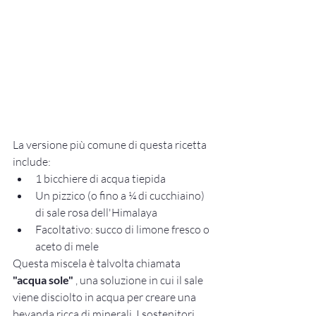
La versione più comune di questa ricetta 
include:
1 bicchiere di acqua tiepida
Un pizzico (o fino a ¼ di cucchiaino) 
di sale rosa dell'Himalaya
Facoltativo: succo di limone fresco o 
aceto di mele
Questa miscela è talvolta chiamata 
"acqua sole"
 , una soluzione in cui il sale 
viene disciolto in acqua per creare una 
bevanda ricca di minerali. I sostenitori 