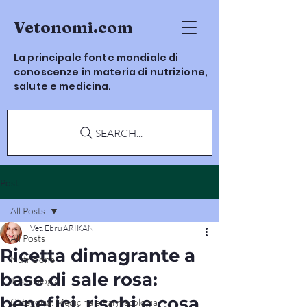
Vetonomi.com
La principale fonte mondiale di
conoscenze in materia di nutrizione,
salute e medicina.
SEARCH...
Post
All Posts
Vet. Ebru ARIKAN
All Posts
Ricetta dimagrante a
Nutrizione
base di sale rosa:
Tossicologia
benefici, rischi e cosa
Categoria: Medicina e Farmacologia