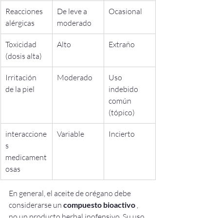
Reacciones 
De leve a 
Ocasional
alérgicas
moderado
Toxicidad 
Alto
Extraño
(dosis alta)
Irritación 
Moderado
Uso 
de la piel
indebido 
común 
(tópico)
interaccione
Variable
Incierto
s 
medicament
osas
En general, el aceite de orégano debe 
considerarse un 
compuesto bioactivo
 , 
no un producto herbal inofensivo. Su uso 