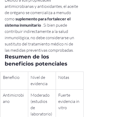
Debido a sus propiedades 
antimicrobianas y antioxidantes, el aceite 
de orégano se comercializa a menudo 
como 
suplemento para fortalecer el 
sistema inmunitario
 . Si bien puede 
contribuir indirectamente a la salud 
inmunológica, no debe considerarse un 
sustituto del tratamiento médico ni de 
las medidas preventivas comprobadas.
Resumen de los 
beneficios potenciales
Beneficio
Nivel de 
Notas
evidencia
Antimicrobi
Moderado 
Fuerte 
ano
(estudios 
evidencia in 
de 
vitro
laboratorio)