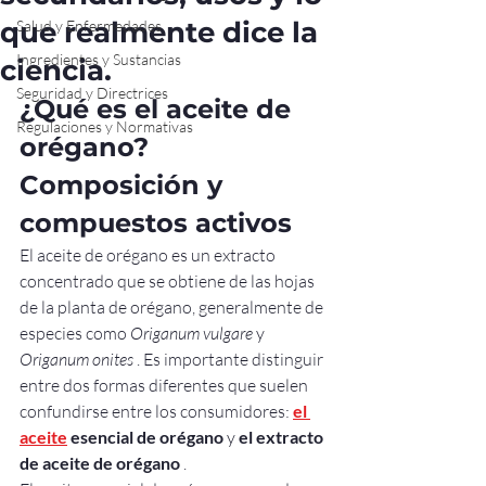
que realmente dice la
Salud y Enfermedades
Ingredientes y Sustancias
ciencia.
Seguridad y Directrices
¿Qué es el aceite de 
Regulaciones y Normativas
orégano? 
Composición y 
compuestos activos
El aceite de orégano es un extracto 
concentrado que se obtiene de las hojas 
de la planta de orégano, generalmente de 
especies como 
Origanum vulgare
 y 
Origanum onites
 . Es importante distinguir 
entre dos formas diferentes que suelen 
confundirse entre los consumidores: 
el 
aceite
esencial de orégano
 y 
el extracto 
de aceite de orégano
 .