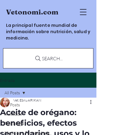
Vetonomi.com
La principal fuente mundial de
información sobre nutrición, salud y
medicina.
SEARCH...
Entrada
All Posts
Vet. Ebru ARIKAN
All Posts
Aceite de orégano:
Nutrición
beneficios, efectos
Toxicología
secundarios, usos y lo
Medicina y Farmacología