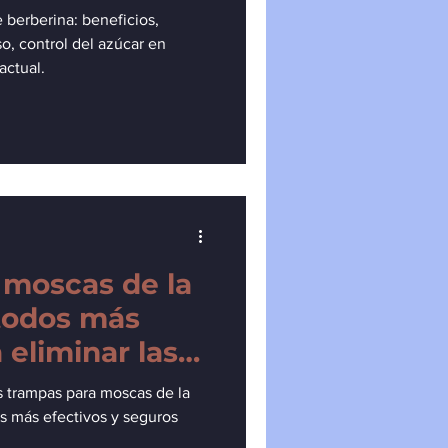
berberina: beneficios,
so, control del azúcar en
actual.
 moscas de la
todos más
 eliminar las
fruta en
 trampas para moscas de la
os más efectivos y seguros
.