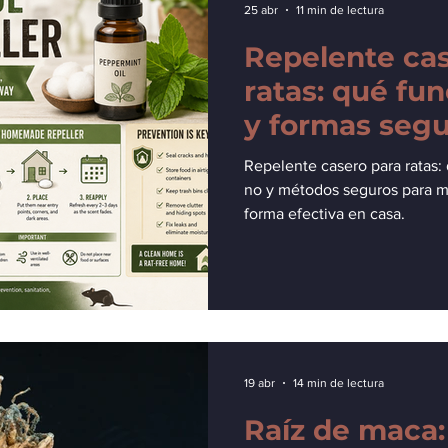
25 abr
11 min de lectura
Repelente cas
ratas: qué fu
y formas segu
mantener alej
Repelente casero para ratas:
ratas.
no y métodos seguros para ma
forma efectiva en casa.
19 abr
14 min de lectura
Raíz de maca: