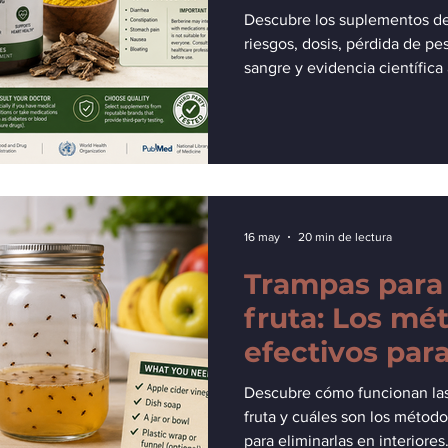
seguridad.
Descubre los suplementos de 
riesgos, dosis, pérdida de pe
sangre y evidencia científica 
16 may
20 min de lectura
Trampas para
fruta: Los mé
efectivos para
moscas de la 
Descubre cómo funcionan las
interiores
fruta y cuáles son los métod
para eliminarlas en interiores