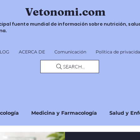
Vetonomi.com
ncipal fuente mundial de información sobre nutrición, salu
na.
LOG
ACERCA DE
Comunicación
Política de privacid
SEARCH...
icología
Medicina y Farmacología
Salud y En
Seguridad y Directrices
Regulaciones y Norm