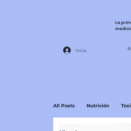
La pri
medici
B
Iniciar sesión
All Posts
Nutrición
Tox
Ingredientes y Sustancias