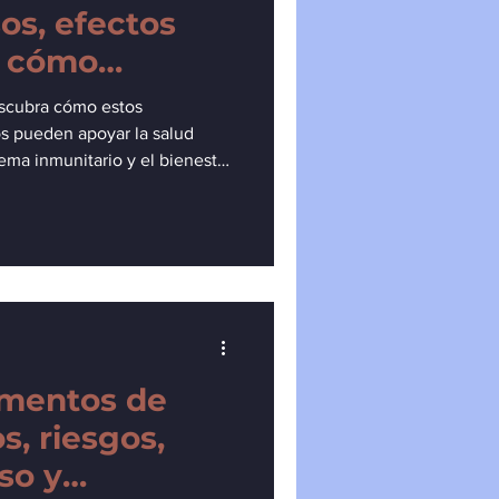
os, efectos
y cómo
escubra cómo estos
s pueden apoyar la salud
stema inmunitario y el bienestar
ios, usos, posibles efectos
n.
ementos de
s, riesgos,
so y