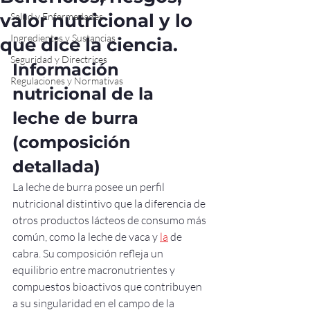
valor nutricional y lo
Salud y Enfermedades
Ingredientes y Sustancias
que dice la ciencia.
Seguridad y Directrices
Información 
Regulaciones y Normativas
nutricional de la 
leche de burra 
(composición 
detallada)
La leche de burra posee un perfil 
nutricional distintivo que la diferencia de 
otros productos lácteos de consumo más 
común, como la leche de vaca y 
la
 de 
cabra. Su composición refleja un 
equilibrio entre macronutrientes y 
compuestos bioactivos que contribuyen 
a su singularidad en el campo de la 