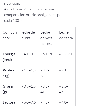
nutrición.
A continuación se muestra una 
comparación nutricional general por 
cada 100 ml:
Compon
leche de 
Leche 
Leche 
ente
burra
de vaca 
de cabra
(entera)
Energía 
~40–50
~60–70
~65–70
(kcal)
Proteín
~1,5–1,8
~3,2–
~3.1
a (g)
3,4
Grasa 
~0,8–1,8
~3,5–
~3,5–
(g)
4,0
4,5
Lactosa 
~6,0–7,0
~4,5–
~4,0–