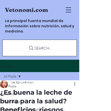
Vetonomi.com
La principal fuente mundial de
información sobre nutrición, salud y
medicina.
SEARCH...
Entrada
All Posts
Vet. Ebru ARIKAN
All Posts
¿Es buena la leche de
Nutrición
burra para la salud?
Toxicología
Beneficios, riesgos,
Medicina y Farmacología