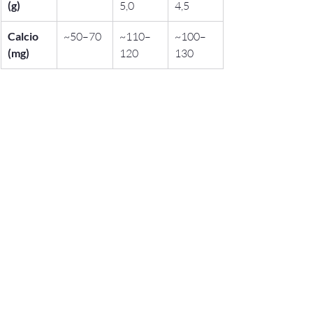
(g)
5,0
4,5
Calcio 
~50–70
~110–
~100–
(mg)
120
130