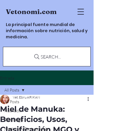
Vetonomi.com
La principal fuente mundial de
información sobre nutrición, salud y
medicina.
SEARCH...
Entrada
All Posts
Vet. Ebru ARIKAN
All Posts
Miel de Manuka:
Nutrición
Beneficios, Usos,
Toxicología
Clasificación MGO y
Medicina y Farmacología