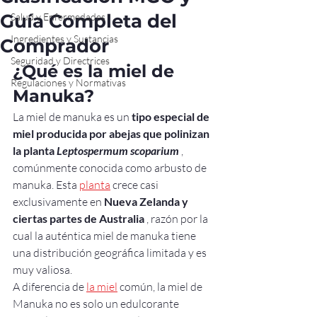
Guía Completa del
Salud y Enfermedades
Ingredientes y Sustancias
Comprador
Seguridad y Directrices
¿Qué es la miel de 
Regulaciones y Normativas
Manuka?
La miel de manuka es un 
tipo especial de 
miel producida por abejas que polinizan 
la
planta
Leptospermum scoparium
 , 
comúnmente conocida como arbusto de 
manuka. Esta 
planta
 crece casi 
exclusivamente en 
Nueva Zelanda y 
ciertas partes de Australia
 , razón por la 
cual la auténtica miel de manuka tiene 
una distribución geográfica limitada y es 
muy valiosa.
A diferencia de 
la miel
 común, la miel de 
Manuka no es solo un edulcorante 