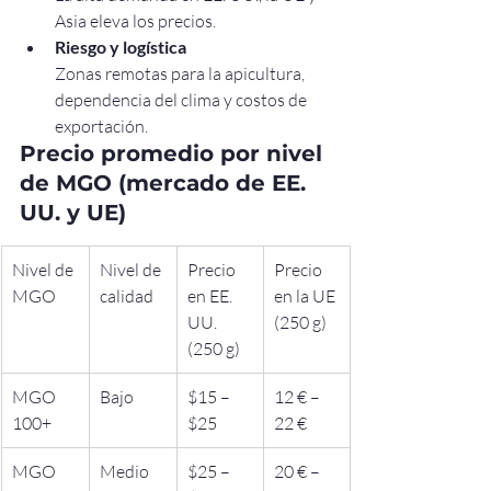
Asia eleva los precios.
Riesgo y logística
Zonas remotas para la apicultura, 
dependencia del clima y costos de 
exportación.
Precio promedio por nivel 
de MGO (mercado de EE. 
UU. y UE)
Nivel de 
Nivel de 
Precio 
Precio 
MGO
calidad
en EE. 
en la UE 
UU. 
(250 g)
(250 g)
MGO 
Bajo
$15 – 
12 € – 
100+
$25
22 €
MGO 
Medio
$25 – 
20 € – 