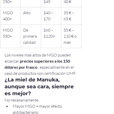
250+
$45
40 €
MGO 
Alto
$40 – 
35 € – 
400+
$70
65 €
MGO 
De 
$60 – 
55 € – 
550+
primera 
$120+
110 € o 
calidad
más
Los niveles más altos de MGO pueden 
alcanzar 
precios superiores a los 150 
dólares por frasco
 , especialmente en el 
caso de productos con certificación UMF.
¿La miel de Manuka, 
aunque sea cara, siempre 
es mejor?
No necesariamente.
Mayor MGO = mayor efecto 
antibacteriano