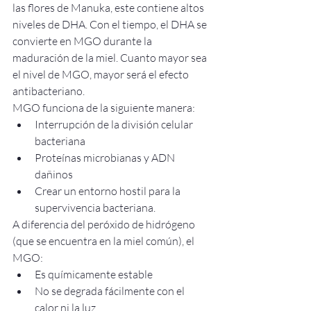
las flores de Manuka, este contiene altos 
niveles de DHA. Con el tiempo, el DHA se 
convierte en MGO durante la 
maduración de la miel. Cuanto mayor sea 
el nivel de MGO, mayor será el efecto 
antibacteriano.
MGO funciona de la siguiente manera:
Interrupción de la división celular 
bacteriana
Proteínas microbianas y ADN 
dañinos
Crear un entorno hostil para la 
supervivencia bacteriana.
A diferencia del peróxido de hidrógeno 
(que se encuentra en la miel común), el 
MGO:
Es químicamente estable
No se degrada fácilmente con el 
calor ni la luz.