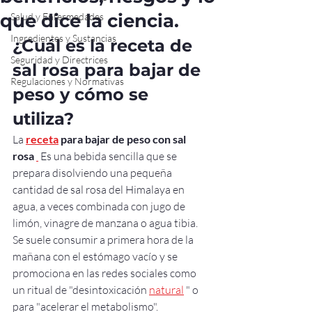
que dice la ciencia.
Salud y Enfermedades
Ingredientes y Sustancias
¿Cuál es la receta de 
Seguridad y Directrices
sal rosa para bajar de 
Regulaciones y Normativas
peso y cómo se 
utiliza?
La 
receta
para bajar de peso con sal 
rosa
 Es una bebida sencilla que se 
prepara disolviendo una pequeña 
cantidad de sal rosa del Himalaya en 
agua, a veces combinada con jugo de 
limón, vinagre de manzana o agua tibia. 
Se suele consumir a primera hora de la 
mañana con el estómago vacío y se 
promociona en las redes sociales como 
un ritual de "desintoxicación 
natural
 " o 
para "acelerar el metabolismo".