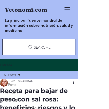
Vetonomi.com
La principal fuente mundial de
información sobre nutrición, salud y
medicina.
SEARCH...
Entrada
All Posts
Vet. Ebru ARIKAN
All Posts
Receta para bajar de
Nutrición
peso con sal rosa:
Toxicología
beneficios, riesgos y lo
Medicina y Farmacología