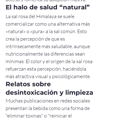
El halo de salud “natural”
La sal rosa del Himalaya se suele 
comercializar como una alternativa más 
«natural» o «pura» a la sal común. Esto 
crea la percepción de que es 
intrínsecamente más saludable, aunque 
nutricionalmente las diferencias sean 
mínimas. El color y el origen de la sal rosa 
refuerzan esta percepción, haciéndola 
más atractiva visual y psicológicamente.
Relatos sobre 
desintoxicación y limpieza
Muchas publicaciones en redes sociales 
presentan la bebida como una forma de 
"eliminar toxinas" o "reiniciar el 
organismo". Estas afirmaciones tienen 
gran acogida entre el público, a pesar de 
que el cuerpo humano ya cuenta con 