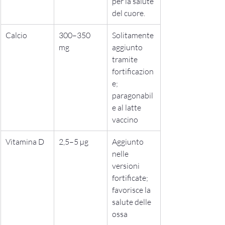
per la salute 
del cuore.
Calcio
300–350 
Solitamente 
mg
aggiunto 
tramite 
fortificazion
e; 
paragonabil
e al latte 
vaccino
Vitamina D
2,5–5 µg
Aggiunto 
nelle 
versioni 
fortificate; 
favorisce la 
salute delle 
ossa