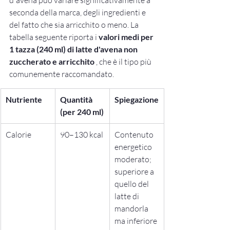
d'avena può variare significativamente a 
seconda della marca, degli ingredienti e 
del fatto che sia arricchito o meno. La 
tabella seguente riporta i 
valori medi per 
1 tazza (240 ml) di latte d'avena non 
zuccherato e arricchito
 , che è il tipo più 
comunemente raccomandato.
Nutriente
Quantità 
Spiegazione
(per 240 ml)
Calorie
90–130 kcal
Contenuto 
energetico 
moderato; 
superiore a 
quello del 
latte di 
mandorla 
ma inferiore 