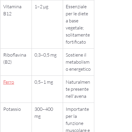
Vitamina 
1–2 µg
Essenziale 
B12
per le diete 
a base 
vegetale; 
solitamente 
fortificato
Riboflavina 
0,3–0,5 mg
Sostiene il 
(B2)
metabolism
o energetico
Ferro
0,5–1 mg
Naturalmen
te presente 
nell'avena
Potassio
300–400 
Importante 
mg
per la 
funzione 
muscolare e 