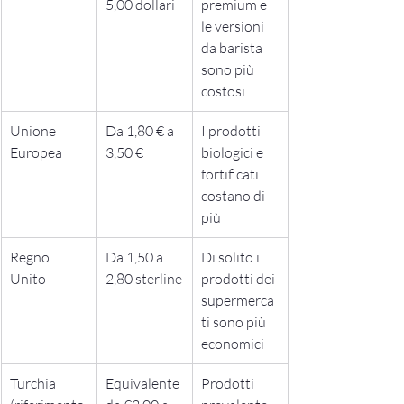
5,00 dollari
premium e 
le versioni 
da barista 
sono più 
costosi
Unione 
Da 1,80 € a 
I prodotti 
Europea
3,50 €
biologici e 
fortificati 
costano di 
più
Regno 
Da 1,50 a 
Di solito i 
Unito
2,80 sterline
prodotti dei 
supermerca
ti sono più 
economici
Turchia 
Equivalente 
Prodotti 