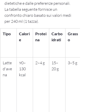
dietetiche e dalle preferenze personali. 
La tabella seguente fornisce un 
confronto chiaro basato sui valori medi 
per 240 ml (1 tazza).
Tipo
Calori
Protei
Carbo
Grass
e
na
idrati
o
Latte 
90–
2–4 g
15–
3–5 g
d'ave
130 
20 g
na
kcal