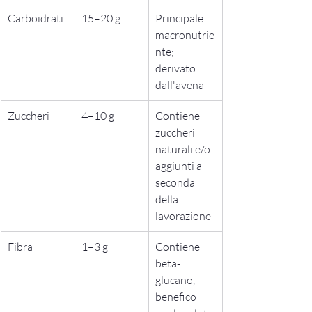
Carboidrati
15–20 g
Principale 
macronutrie
nte; 
derivato 
dall'avena
Zuccheri
4–10 g
Contiene 
zuccheri 
naturali e/o 
aggiunti a 
seconda 
della 
lavorazione
Fibra
1–3 g
Contiene 
beta-
glucano, 
benefico 