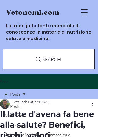
Vetonomi.com
La principale fonte mondiale di
conoscenze in materia di nutrizione,
salute e medicina.
SEARCH...
Post
All Posts
Vet. Tech. Fatih ARIKAN
All Posts
Il latte d'avena fa bene
Nutrizione
alla salute? Benefici,
Tossicologia
rischi, valori
Categoria: Medicina e Farmacologia