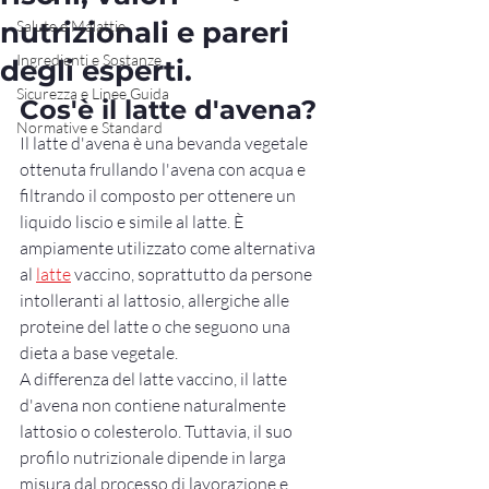
nutrizionali e pareri
Salute e Malattie
Ingredienti e Sostanze
degli esperti.
Sicurezza e Linee Guida
Cos'è il latte d'avena?
Normative e Standard
Il latte d'avena è una bevanda vegetale 
ottenuta frullando l'avena con acqua e 
filtrando il composto per ottenere un 
liquido liscio e simile al latte. È 
ampiamente utilizzato come alternativa 
al 
latte
 vaccino, soprattutto da persone 
intolleranti al lattosio, allergiche alle 
proteine del latte o che seguono una 
dieta a base vegetale.
A differenza del latte vaccino, il latte 
d'avena non contiene naturalmente 
lattosio o colesterolo. Tuttavia, il suo 
profilo nutrizionale dipende in larga 
misura dal processo di lavorazione e 