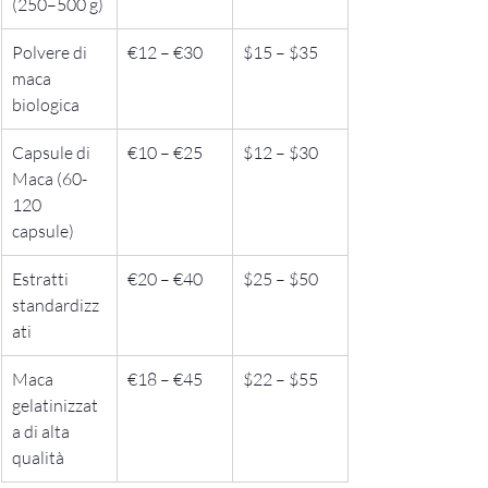
(250–500 g)
Polvere di 
€12 – €30
$15 – $35
maca 
biologica
Capsule di 
€10 – €25
$12 – $30
Maca (60-
120 
capsule)
Estratti 
€20 – €40
$25 – $50
standardizz
ati
Maca 
€18 – €45
$22 – $55
gelatinizzat
a di alta 
qualità