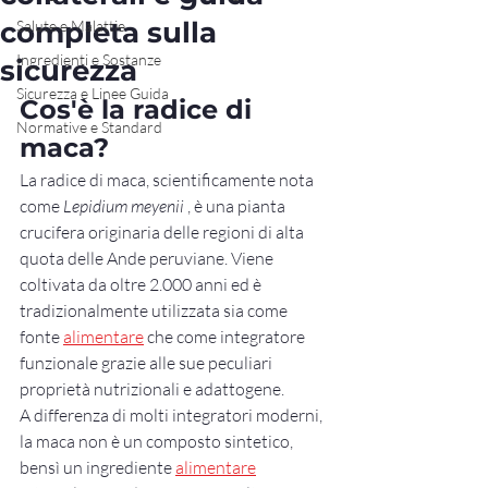
completa sulla
Salute e Malattie
Ingredienti e Sostanze
sicurezza
Sicurezza e Linee Guida
Cos'è la radice di 
Normative e Standard
maca?
La radice di maca, scientificamente nota 
come 
Lepidium meyenii
 , è una pianta 
crucifera originaria delle regioni di alta 
quota delle Ande peruviane. Viene 
coltivata da oltre 2.000 anni ed è 
tradizionalmente utilizzata sia come 
fonte 
alimentare
 che come integratore 
funzionale grazie alle sue peculiari 
proprietà nutrizionali e adattogene.
A differenza di molti integratori moderni, 
la maca non è un composto sintetico, 
bensì un ingrediente 
alimentare