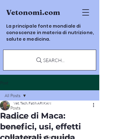
Vetonomi.com
La principale fonte mondiale di
conoscenze in materia di nutrizione,
salute e medicina.
SEARCH...
Post
All Posts
Vet. Tech. Fatih ARIKAN
All Posts
Radice di Maca:
Nutrizione
benefici, usi, effetti
Tossicologia
collaterali e guida
Categoria: Medicina e Farmacologia