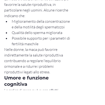
favorire la salute riproduttiva, in 
particolare negli uomini. Alcune ricerche 
indicano che:
Miglioramento della concentrazione 
e della motilità degli spermatozoi
Qualità dello sperma migliorata
Possibile supporto per i parametri di 
fertilità maschile
Nelle donne, la maca può favorire 
indirettamente la salute riproduttiva 
contribuendo a regolare l'equilibrio 
ormonale e a ridurre i problemi 
riproduttivi legati allo stress.
Umore e funzione 
cognitiva
La radice di maca può avere effetti 
positivi sull'umore, in particolare nelle 
persone che soffrono di stress, ansia o 