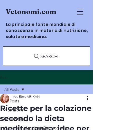
Vetonomi.com
La principale fonte mondiale di
conoscenze in materia di nutrizione,
salute e medicina.
SEARCH...
Post
All Posts
Vet. Ebru ARIKAN
All Posts
Ricette per la colazione
Nutrizione
secondo la dieta
Tossicologia
mediterranea: idee per
Categoria: Medicina e Farmacologia