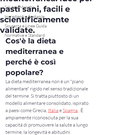
pasti sani, facili e
Salute e Malattie
Ingredienti e Sostanze
scientificamente
Sicurezza e Linee Guida
validate.
Normative e Standard
Cos'è la dieta 
mediterranea e 
perché è così 
popolare?
La dieta mediterranea non è un "piano 
alimentare" rigido nel senso tradizionale 
del termine. Si tratta piuttosto di un 
modello alimentare consolidato, ispirato 
a paesi come Grecia, 
Italia
 e 
Spagna
 . È 
ampiamente riconosciuta per la sua 
capacità di promuovere la salute a lungo 
termine, la longevità e abitudini 