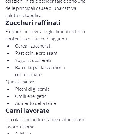
colazioni in stile occidentale e sono una 
delle principali cause di una cattiva 
salute metabolica.
Zuccheri raffinati
È opportuno evitare gli alimenti ad alto 
contenuto di zuccheri aggiunti:
Cereali zuccherati
Pasticcini e croissant
Yogurt zuccherati
Barrette per la colazione 
confezionate
Queste cause:
Picchi di glicemia
Crolli energetici
Aumento della fame
Carni lavorate
Le colazioni mediterranee evitano carni 
lavorate come:
Salsicce