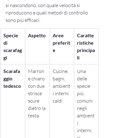
si nascondono, con quale velocità si 
riproducono e quali metodi di controllo 
sono più efficaci.
Specie 
Aspetto
Aree 
Caratte
di 
preferit
ristiche 
scarafag
e
principa
gi
li
Scarafa
Marron
Cucine, 
Una 
ggio 
e chiaro 
bagni, 
delle 
tedesco
con due 
ambient
specie 
strisce 
i interni 
più 
scure 
caldi
comuni 
dietro la 
negli 
testa
ambient
i 
interni; 
si 