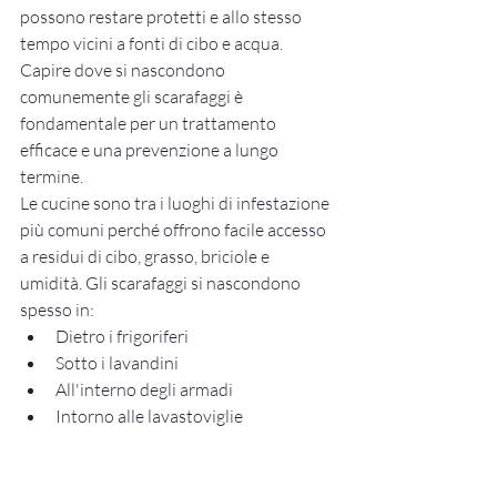
possono restare protetti e allo stesso 
tempo vicini a fonti di cibo e acqua. 
Capire dove si nascondono 
comunemente gli scarafaggi è 
fondamentale per un trattamento 
efficace e una prevenzione a lungo 
termine.
Le cucine sono tra i luoghi di infestazione 
più comuni perché offrono facile accesso 
a residui di cibo, grasso, briciole e 
umidità. Gli scarafaggi si nascondono 
spesso in:
Dietro i frigoriferi
Sotto i lavandini
All'interno degli armadi
Intorno alle lavastoviglie
Vicino a fornelli e forni
Dietro le microonde
Intorno ai cassonetti della 