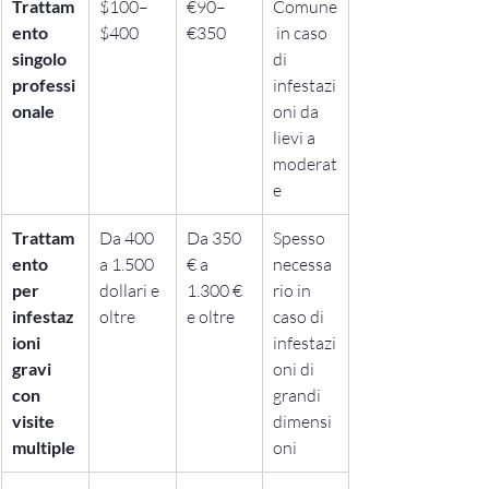
Trattam
$100–
€90–
Comune
ento 
$400
€350
 in caso 
singolo 
di 
professi
infestazi
onale
oni da 
lievi a 
moderat
e
Trattam
Da 400 
Da 350 
Spesso 
ento 
a 1.500 
€ a 
necessa
per 
dollari e 
1.300 € 
rio in 
infestaz
oltre
e oltre
caso di 
ioni 
infestazi
gravi 
oni di 
con 
grandi 
visite 
dimensi
multiple
oni