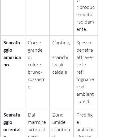
riproduc
e molto 
rapidam
ente.
Scarafa
Corpo 
Cantine,
Spesso 
ggio 
grande 
penetra 
america
di 
scarichi, 
attraver
no
colore 
locali 
so le 
bruno-
caldaie
reti 
rossastr
fognarie
o
 e gli 
ambient
i umidi.
Scarafa
Dal 
Zone 
Predilig
ggio 
marrone
umide, 
e 
oriental
 scuro al 
scantina
ambient
e
nero
ti, 
i freschi 