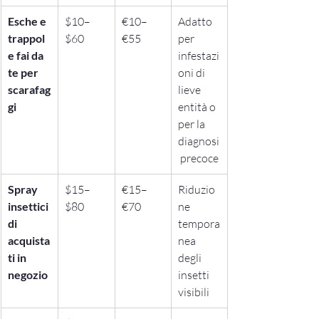
Esche e 
$10–
€10–
Adatto 
trappol
$60
€55
per 
e fai da 
infestazi
te per 
oni di 
scarafag
lieve 
gi
entità o 
per la 
diagnosi
 precoce
Spray 
$15–
€15–
Riduzio
insettici
$80
€70
ne 
di 
tempora
acquista
nea 
ti in 
degli 
negozio
insetti 
visibili