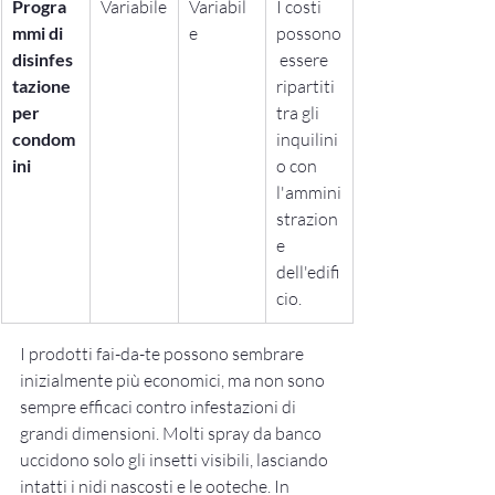
Progra
Variabile
Variabil
I costi 
mmi di 
e
possono
disinfes
 essere 
tazione 
ripartiti 
per 
tra gli 
condom
inquilini 
ini
o con 
l'ammini
strazion
e 
dell'edifi
cio.
I prodotti fai-da-te possono sembrare 
inizialmente più economici, ma non sono 
sempre efficaci contro infestazioni di 
grandi dimensioni. Molti spray da banco 
uccidono solo gli insetti visibili, lasciando 
intatti i nidi nascosti e le ooteche. In 