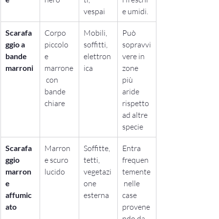
vespai
e umidi.
Scarafa
Corpo 
Mobili, 
Può 
ggio a 
piccolo 
soffitti, 
sopravvi
bande 
e 
elettron
vere in 
marroni
marrone
ica
zone 
 con 
più 
bande 
aride 
chiare
rispetto 
ad altre 
specie
Scarafa
Marron
Soffitte, 
Entra 
ggio 
e scuro 
tetti, 
frequen
marron
lucido
vegetazi
temente
e 
one 
 nelle 
affumic
esterna
case 
ato
provene
ndo da 