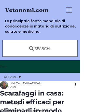
Vetonomi.com
La principale fonte mondiale di
conoscenze in materia di nutrizione,
salute e medicina.
SEARCH...
Post
All Posts
Vet. Tech. Fatih ARIKAN
All Posts
Scarafaggi in casa:
Nutrizione
metodi efficaci per
Tossicologia
eliminarli in modo
Categoria: Medicina e Farmacologia