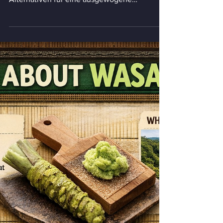
Sind Pfannkuchen
gesund? Kalorien,
Zutaten, Risiken und
bessere Alternativen
Sind Pfannkuchen gesund? Erfahre alles über
Kalorien, Zutaten, Risiken und gesündere
Alternativen für eine ausgewogene
Ernährung.