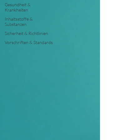
Gesundheit &
Krankheiten
Inhaltsstoffe &
Substanzen
Sicherheit & Richtlinien
Vorschriften & Standards