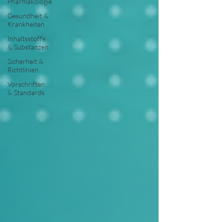
Pharmakologie
Gesundheit &
Krankheiten
Inhaltsstoffe
& Substanzen
Sicherheit &
Richtlinien
Vorschriften
& Standards