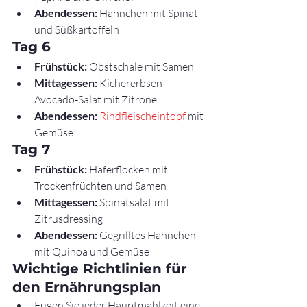
Abendessen:
 Hähnchen mit Spinat 
und Süßkartoffeln
Tag 6
Frühstück:
 Obstschale mit Samen
Mittagessen:
 Kichererbsen-
Avocado-Salat mit Zitrone
Abendessen:
Rindfleischeintopf
 mit 
Gemüse
Tag 7
Frühstück:
 Haferflocken mit 
Trockenfrüchten und Samen
Mittagessen:
 Spinatsalat mit 
Zitrusdressing
Abendessen:
 Gegrilltes Hähnchen 
mit Quinoa und Gemüse
Wichtige Richtlinien für 
den Ernährungsplan
Fügen Sie jeder Hauptmahlzeit eine 