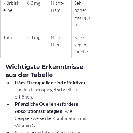
Kürbisk
8,8 mg
Nicht-
Sehr 
erne
Häm
hoher 
Eisenge
halt
Tofu
5,4 mg
Nicht-
Starke 
Häm
vegane 
Quelle
Wichtigste Erkenntnisse 
aus der Tabelle
Häm-Eisenquellen sind effektiver,
um den Eisenspiegel schnell zu 
erhöhen.
Pflanzliche Quellen erfordern 
Absorptionsstrategien
 , wie 
beispielsweise die Kombination mit 
Vitamin C.
Nahrungsmittel wie Kürbiskerne 