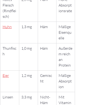
Fleisch 
Absorpt
(Rindflei
ionsrate
sch)
Huhn
1,3 mg
Häm
Mäßige 
Eisenqu
elle
Thunfisc
1,0 mg
Häm
Außerde
h
m reich 
an 
Protein
Eier
1,2 mg
Gemisc
Mäßige 
ht
Absorpt
ion
Linsen
3,3 mg
Nicht-
Mit 
Häm
Vitamin 