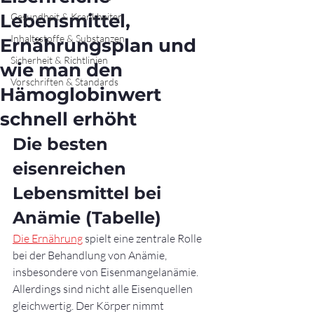
Lebensmittel,
Gesundheit & Krankheiten
Inhaltsstoffe & Substanzen
Ernährungsplan und
Sicherheit & Richtlinien
wie man den
Vorschriften & Standards
Hämoglobinwert
schnell erhöht
Die besten 
eisenreichen 
Lebensmittel bei 
Anämie (Tabelle)
Die Ernährung
 spielt eine zentrale Rolle 
bei der Behandlung von Anämie, 
insbesondere von Eisenmangelanämie. 
Allerdings sind nicht alle Eisenquellen 
gleichwertig. Der Körper nimmt 