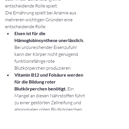
entscheidende Rolle spielt.
Die Ernährung spielt bei Anämie aus 
mehreren wichtigen Gründen eine 
entscheidende Rolle:
Eisen ist für die 
Hämoglobinsynthese unerlässlich.
Bei unzureichender Eisenzufuhr 
kann der Körper nicht genügend 
funktionsfähige rote 
Blutkörperchen produzieren.
Vitamin B12 und Folsäure werden 
für die Bildung roter 
Blutkörperchen benötigt.
 Ein 
Mangel an diesen Nährstoffen führt 
zu einer gestörten Zellreifung und 
abnormalen roten Blutkörperchen.
Proteine unterstützen die 
Erythropoese (Bildung roter 