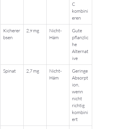
C 
kombini
eren
Kicherer
2,9 mg
Nicht-
Gute 
bsen
Häm
pflanzlic
he 
Alternat
ive
Spinat
2,7 mg
Nicht-
Geringe 
Häm
Absorpt
ion, 
wenn 
nicht 
richtig 
kombini
ert