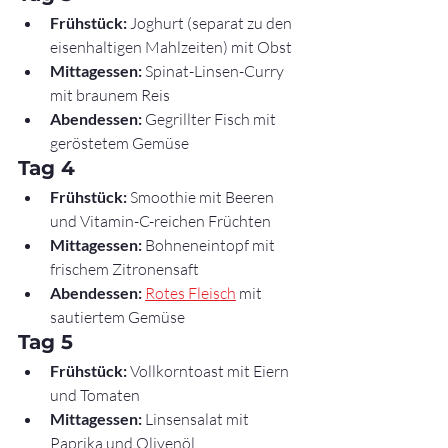
Frühstück:
 Joghurt (separat zu den 
eisenhaltigen Mahlzeiten) mit Obst
Mittagessen:
 Spinat-Linsen-Curry 
mit braunem Reis
Abendessen:
 Gegrillter Fisch mit 
geröstetem Gemüse
Tag 4
Frühstück:
 Smoothie mit Beeren 
und Vitamin-C-reichen Früchten
Mittagessen:
 Bohneneintopf mit 
frischem Zitronensaft
Abendessen:
Rotes Fleisch
 mit 
sautiertem Gemüse
Tag 5
Frühstück:
 Vollkorntoast mit Eiern 
und Tomaten
Mittagessen:
 Linsensalat mit 
Paprika und Olivenöl