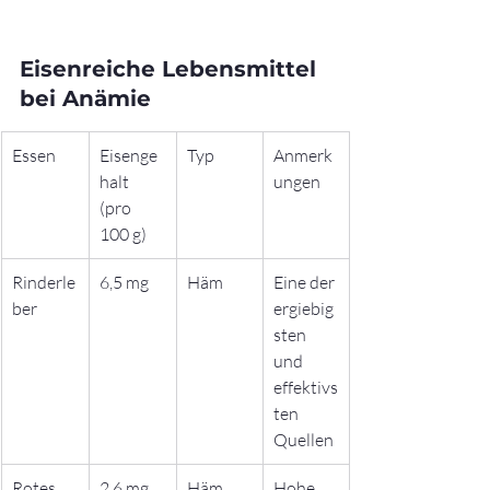
Eisenreiche Lebensmittel 
bei Anämie
Essen
Eisenge
Typ
Anmerk
halt 
ungen
(pro 
100 g)
Rinderle
6,5 mg
Häm
Eine der 
ber
ergiebig
sten 
und 
effektivs
ten 
Quellen
Rotes 
2,6 mg
Häm
Hohe 