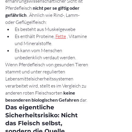
ernährungswissenschaftlicher Sicht ist 
Pferdefleisch 
nicht per se giftig oder 
gefährlich
 . Ähnlich wie Rind-, Lamm- 
oder Geflügelfleisch:
Es besteht aus Muskelgewebe
Es enthält Proteine, 
Fette
 , Vitamine 
und Mineralstoffe.
Es kann vom Menschen 
unbedenklich verdaut werden.
Wenn Pferdefleisch von gesunden Tieren 
stammt und unter regulierten 
Lebensmittelsicherheitssystemen 
verarbeitet wird, stellt es im Vergleich zu 
anderen roten Fleischsorten 
keine 
besonderen biologischen Gefahren
 dar.
Das eigentliche 
Sicherheitsrisiko: Nicht 
das Fleisch selbst, 
sondern die Quelle