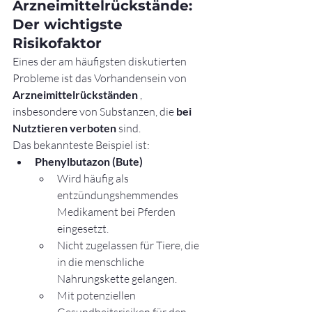
Arzneimittelrückstände: 
Der wichtigste 
Risikofaktor
Eines der am häufigsten diskutierten 
Probleme ist das Vorhandensein von 
Arzneimittelrückständen
 , 
insbesondere von Substanzen, die 
bei 
Nutztieren verboten
 sind.
Das bekannteste Beispiel ist:
Phenylbutazon (Bute)
Wird häufig als 
entzündungshemmendes 
Medikament bei Pferden 
eingesetzt.
Nicht zugelassen für Tiere, die 
in die menschliche 
Nahrungskette gelangen.
Mit potenziellen 
Gesundheitsrisiken für den 