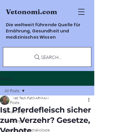
Vetonomi.com
Die weltweit führende Quelle für
Ernährung, Gesundheit und
medizinisches Wissen
SEARCH...
Beitrag
All Posts
Vet. Tech. Fatih ARIKAN
All Posts
Ist Pferdefleisch sicher
Ernährung
zum Verzehr? Gesetze,
Toxikologie
Verbote,
Medizin & Pharmakologie