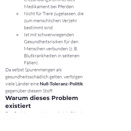
Medikament bei Pferden
Nicht für Tiere zugelassen, die 
zum menschlichen Verzehr 
bestimmt sind.
Ist mit schwerwiegenden 
Gesundheitsrisiken für den 
Menschen verbunden (z. B. 
Blutkrankheiten in seltenen 
Fällen).
Da selbst Spurenmengen als 
gesundheitsschädlich gelten, verfolgen 
viele Länder eine 
Null-Toleranz-Politik
gegenüber diesem Stoff.
Warum dieses Problem 
existiert
Das Problem entsteht, weil viele Pferde:
Werden nicht zur 
Lebensmittelproduktion gezüchtet