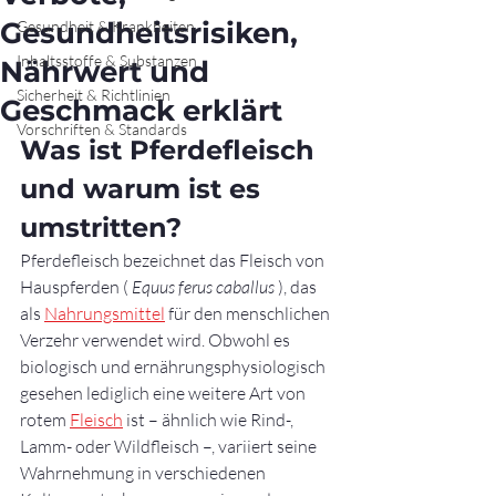
Gesundheitsrisiken,
Gesundheit & Krankheiten
Inhaltsstoffe & Substanzen
Nährwert und
Sicherheit & Richtlinien
Geschmack erklärt
Vorschriften & Standards
Was ist Pferdefleisch 
und warum ist es 
umstritten?
Pferdefleisch bezeichnet das Fleisch von 
Hauspferden ( 
Equus ferus caballus
 ), das 
als 
Nahrungsmittel
 für den menschlichen 
Verzehr verwendet wird. Obwohl es 
biologisch und ernährungsphysiologisch 
gesehen lediglich eine weitere Art von 
rotem 
Fleisch
 ist – ähnlich wie Rind-, 
Lamm- oder Wildfleisch –, variiert seine 
Wahrnehmung in verschiedenen 