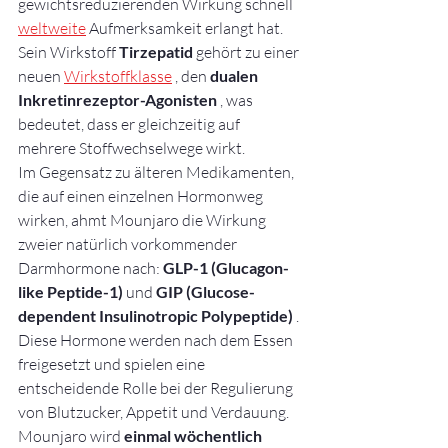
gewichtsreduzierenden Wirkung schnell 
weltweite
 Aufmerksamkeit erlangt hat. 
Sein Wirkstoff 
Tirzepatid
 gehört zu einer 
neuen 
Wirkstoffklasse
 , den 
dualen 
Inkretinrezeptor-Agonisten
 , was 
bedeutet, dass er gleichzeitig auf 
mehrere Stoffwechselwege wirkt.
Im Gegensatz zu älteren Medikamenten, 
die auf einen einzelnen Hormonweg 
wirken, ahmt Mounjaro die Wirkung 
zweier natürlich vorkommender 
Darmhormone nach: 
GLP-1 (Glucagon-
like Peptide-1)
 und 
GIP (Glucose-
dependent Insulinotropic Polypeptide)
 . 
Diese Hormone werden nach dem Essen 
freigesetzt und spielen eine 
entscheidende Rolle bei der Regulierung 
von Blutzucker, Appetit und Verdauung.
Mounjaro wird 
einmal wöchentlich 