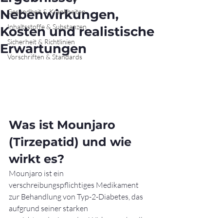
Nebenwirkungen,
Gesundheit & Krankheiten
Inhaltsstoffe & Substanzen
Kosten und realistische
Sicherheit & Richtlinien
Erwartungen
Vorschriften & Standards
Was ist Mounjaro 
(Tirzepatid) und wie 
wirkt es?
Mounjaro ist ein 
verschreibungspflichtiges Medikament 
zur Behandlung von Typ-2-Diabetes, das 
aufgrund seiner starken 