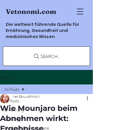
Vetonomi.com
Die weltweit führende Quelle für
Ernährung, Gesundheit und
medizinisches Wissen
SEARCH...
Beitrag
All Posts
Vet. Ebru ARIKAN
All Posts
Wie Mounjaro beim
Ernährung
Abnehmen wirkt:
Toxikologie
Ergebnisse,
Medizin & Pharmakologie