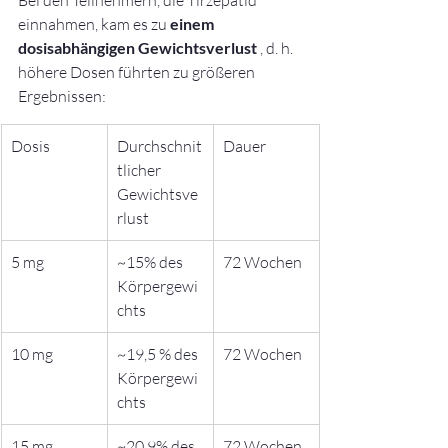
Bei den Teilnehmern, die Tirzepatid 
einnahmen, kam es zu 
einem 
dosisabhängigen Gewichtsverlust
 , d. h. 
höhere Dosen führten zu größeren 
Ergebnissen:
Dosis
Durchschnit
Dauer
tlicher 
Gewichtsve
rlust
5 mg
~15% des 
72 Wochen
Körpergewi
chts
10 mg
~19,5 % des 
72 Wochen
Körpergewi
chts
15 mg
~20,9% des 
72 Wochen