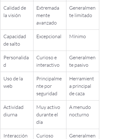
Calidad de 
Extremada
Generalmen
la visión
mente 
te limitado
avanzado
Capacidad 
Excepcional
Mínimo
de salto
Personalida
Curioso e 
Generalmen
d
interactivo
te pasivo
Uso de la 
Principalme
Herramient
web
nte por 
a principal 
seguridad
de caza
Actividad 
Muy activo 
A menudo 
diurna
durante el 
nocturno
día
Interacción 
Curioso 
Generalmen