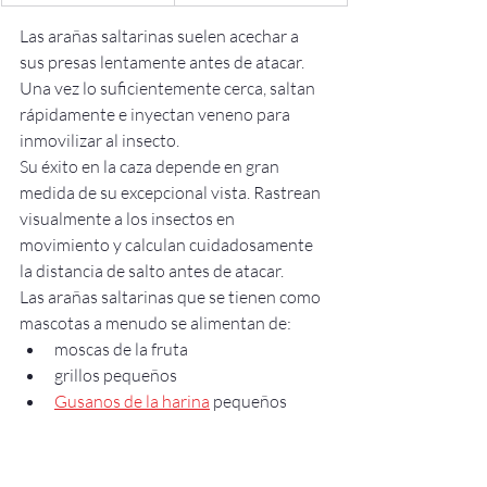
Las arañas saltarinas suelen acechar a 
sus presas lentamente antes de atacar. 
Una vez lo suficientemente cerca, saltan 
rápidamente e inyectan veneno para 
inmovilizar al insecto.
Su éxito en la caza depende en gran 
medida de su excepcional vista. Rastrean 
visualmente a los insectos en 
movimiento y calculan cuidadosamente 
la distancia de salto antes de atacar.
Las arañas saltarinas que se tienen como 
mascotas a menudo se alimentan de:
moscas de la fruta
grillos pequeños
Gusanos de la harina
 pequeños
Cucarachas diminutas
El tamaño de la presa siempre debe ser 
menor que el del cuerpo de la araña para 