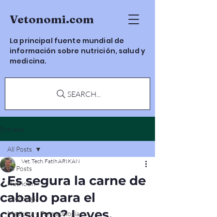
Vetonomi.com
La principal fuente mundial de
información sobre nutrición, salud y
medicina.
SEARCH...
Entrada
All Posts
Vet. Tech. Fatih ARIKAN
All Posts
¿Es segura la carne de
Nutrición
caballo para el
Toxicología
consumo? Leyes,
Medicina y Farmacología