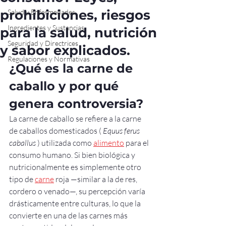
prohibiciones, riesgos
Salud y Enfermedades
Ingredientes y Sustancias
para la salud, nutrición
Seguridad y Directrices
y sabor explicados.
Regulaciones y Normativas
¿Qué es la carne de 
caballo y por qué 
genera controversia?
La carne de caballo se refiere a la carne 
de caballos domesticados ( 
Equus ferus 
caballus
 ) utilizada como 
alimento
 para el 
consumo humano. Si bien biológica y 
nutricionalmente es simplemente otro 
tipo de 
carne
 roja —similar a la de res, 
cordero o venado—, su percepción varía 
drásticamente entre culturas, lo que la 
convierte en una de las carnes más 