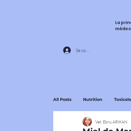
La pri
médec
Se connecter
All Posts
Nutrition
Toxicol
Vet. Ebru ARIKAN
Ingrédients et Substances