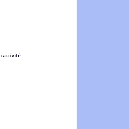
n 
activité 