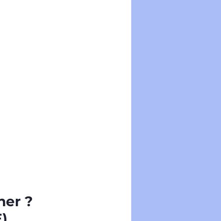
her ? 
E)