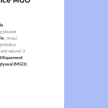
ndice MGO
le
te
 pousse 
lie
 , ce qui 
 précieux.
t naturel ; il 
ntifiquement 
glyoxal (MGO)
 , 