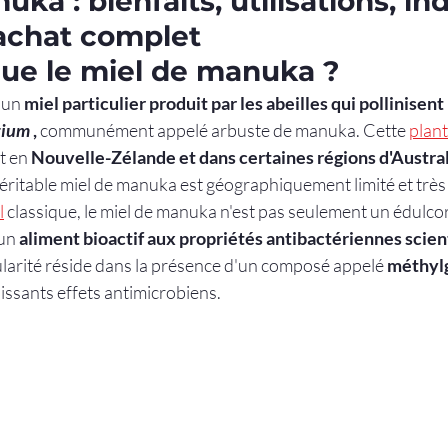
uka : bienfaits, utilisations, i
’achat complet
que le miel de manuka ?
 un 
miel particulier produit par les abeilles qui pollinisent 
rium
,
 communément appelé arbuste de manuka. Cette 
plan
 en 
Nouvelle-Zélande et dans certaines régions d'Austra
éritable miel de manuka est géographiquement limité et très
l
 classique, le miel de manuka n'est pas seulement un édulcoran
un 
aliment bioactif aux propriétés antibactériennes scie
cularité réside dans la présence d'un composé appelé 
méthyl
issants effets antimicrobiens.