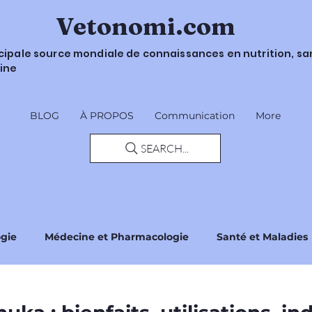
Vetonomi.com
ncipale source mondiale de connaissances en nutrition, sa
ine
BLOG
À PROPOS
Communication
More
SEARCH...
ogie
Médecine et Pharmacologie
Santé et Maladies
Sécurité et Recommandations
Réglementations et No