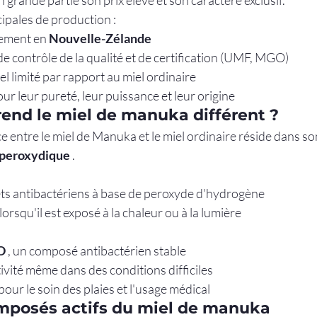
 grande partie son prix élevé et son caractère exclusif.
ipales de production :
lement en 
Nouvelle-Zélande
de contrôle de la qualité et de certification (UMF, MGO)
 limité par rapport au miel ordinaire
ur leur pureté, leur puissance et leur origine
rend le miel de manuka différent ?
ce entre le miel de Manuka et le miel ordinaire réside dans so
 peroxydique
 .
ets antibactériens à base de peroxyde d'hydrogène
lorsqu'il est exposé à la chaleur ou à la lumière
O
 , un composé antibactérien stable
ivité même dans des conditions difficiles
pour le soin des plaies et l'usage médical
mposés actifs du miel de manuka