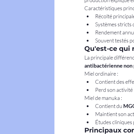
production explique en
Caractéristiques princ
Récolté principa
Systèmes stricts 
Rendement annuel
Souvent testés po
Qu'est-ce qui 
La principale différen
antibactérienne non
Miel ordinaire :
Contient des eff
Perd son activité 
Miel de manuka :
Contient du 
MG
Maintient son act
Études cliniques 
Principaux co