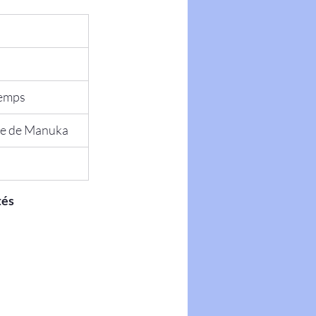
temps
ue de Manuka
és 