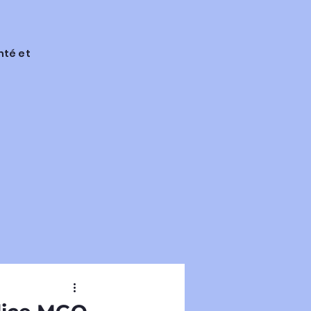
nté et
rmes