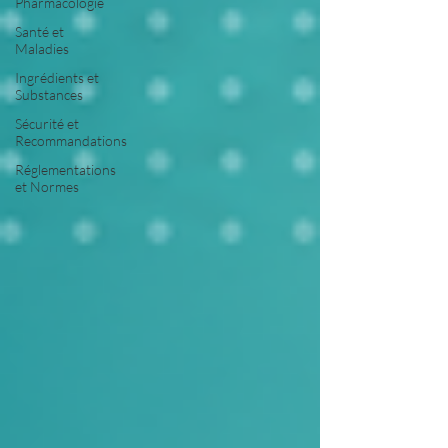
Pharmacologie
Santé et
Maladies
Ingrédients et
Substances
Sécurité et
Recommandations
Réglementations
et Normes