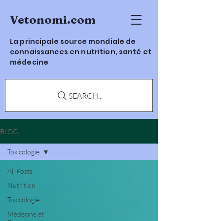
Vetonomi.com
La principale source mondiale de
connaissances en nutrition, santé et
médecine
SEARCH...
BLOG
Toxicologie
All Posts
Nutrition
Toxicologie
Médecine et