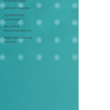
Pharmacologie
Santé et Maladies
Ingrédients et
Substances
Sécurité et
Recommandations
Réglementations et
Normes