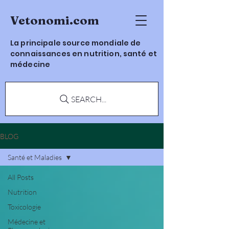
Vetonomi.com
La principale source mondiale de
connaissances en nutrition, santé et
médecine
SEARCH...
BLOG
Santé et Maladies
All Posts
Nutrition
Toxicologie
Médecine et