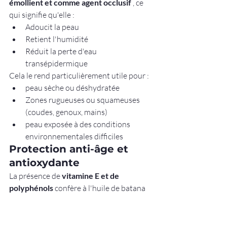
émollient et comme agent occlusif
 , ce 
qui signifie qu'elle :
Adoucit la peau
Retient l'humidité
Réduit la perte d'eau 
transépidermique
Cela le rend particulièrement utile pour :
peau sèche ou déshydratée
Zones rugueuses ou squameuses 
(coudes, genoux, mains)
peau exposée à des conditions 
environnementales difficiles
Protection anti-âge et 
antioxydante
La présence de 
vitamine E et de 
polyphénols
 confère à l'huile de batana 
des propriétés antioxydantes. Ces 
composés contribuent à :
Neutraliser les radicaux libres