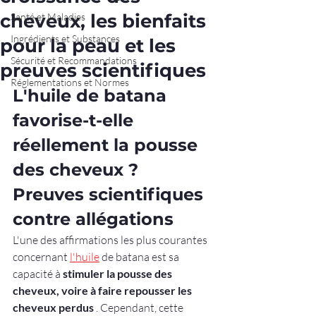
cheveux, les bienfaits
Santé et Maladies
Ingrédients et Substances
pour la peau et les
Sécurité et Recommandations
preuves scientifiques
Réglementations et Normes
L'huile de batana 
favorise-t-elle 
réellement la pousse 
des cheveux ? 
Preuves scientifiques 
contre allégations
L'une des affirmations les plus courantes 
concernant 
l'huile
 de batana est sa 
capacité à 
stimuler la pousse des 
cheveux, voire à faire repousser les 
cheveux perdus
 . Cependant, cette 