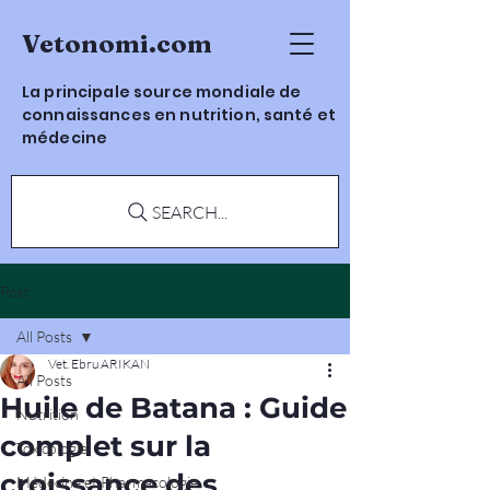
Vetonomi.com
La principale source mondiale de
connaissances en nutrition, santé et
médecine
SEARCH...
Post
All Posts
Vet. Ebru ARIKAN
All Posts
Huile de Batana : Guide
Nutrition
complet sur la
Toxicologie
croissance des
Médecine et Pharmacologie