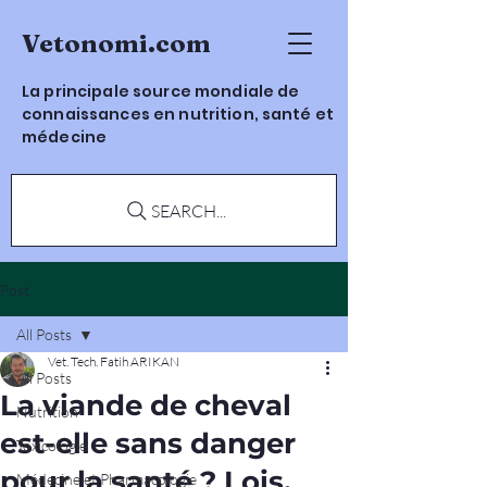
Vetonomi.com
La principale source mondiale de
connaissances en nutrition, santé et
médecine
SEARCH...
Post
All Posts
Vet. Tech. Fatih ARIKAN
All Posts
La viande de cheval
Nutrition
est-elle sans danger
Toxicologie
pour la santé ? Lois,
Médecine et Pharmacologie