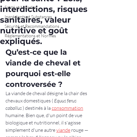
interdictions, risques
Santé et Maladies
Ingrédients et Substances
sanitaires, valeur
Sécurité et Recommandations
nutritive et goût
Réglementations et Normes
expliqués.
Qu’est-ce que la 
viande de cheval et 
pourquoi est-elle 
controversée ?
La viande de cheval désigne la chair des 
chevaux domestiques ( 
Equus ferus 
caballus
 ) destinés à la 
consommation
humaine. Bien que, d'un point de vue 
biologique et nutritionnel, il s'agisse 
simplement d'une autre 
viande
 rouge — 