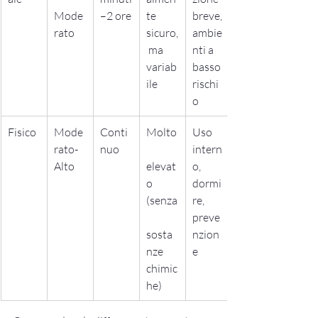
Mode
–2 ore
te 
breve, 
rato
sicuro,
ambie
 ma 
nti a 
variab
basso 
ile
rischi
o
Fisico
Mode
Conti
Molto
Uso 
rato-
nuo
intern
Alto
elevat
o, 
o 
dormi
(senza
re, 
preve
sosta
nzion
nze 
e
chimic
he)