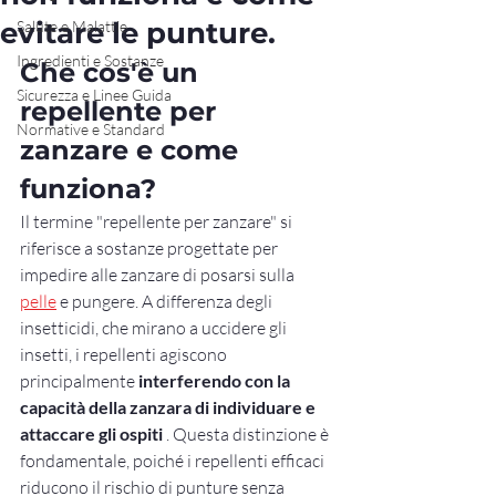
evitare le punture.
Salute e Malattie
Ingredienti e Sostanze
Che cos'è un 
Sicurezza e Linee Guida
repellente per 
Normative e Standard
zanzare e come 
funziona?
Il termine "repellente per zanzare" si 
riferisce a sostanze progettate per 
impedire alle zanzare di posarsi sulla 
pelle
 e pungere. A differenza degli 
insetticidi, che mirano a uccidere gli 
insetti, i repellenti agiscono 
principalmente 
interferendo con la 
capacità della zanzara di individuare e 
attaccare gli ospiti
 . Questa distinzione è 
fondamentale, poiché i repellenti efficaci 
riducono il rischio di punture senza 