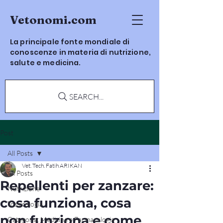
Vetonomi.com
La principale fonte mondiale di
conoscenze in materia di nutrizione,
salute e medicina.
SEARCH...
Post
All Posts
Vet. Tech. Fatih ARIKAN
All Posts
Repellenti per zanzare:
Nutrizione
cosa funziona, cosa
Tossicologia
non funziona e come
Categoria: Medicina e Farmacologia