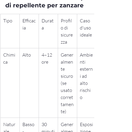
di repellente per zanzare
Tipo
Efficac
Durat
Profil
Caso 
ia
a
o di 
d'uso 
sicure
ideale
zza
Chimi
Alto
4–12 
Gener
Ambie
ca
ore
almen
nti 
te 
estern
sicuro 
i ad 
(se 
alto 
usato 
rischi
corret
o
tamen
te)
Natur
Basso
30 
Gener
Esposi
ale
-
minuti
almen
zione 