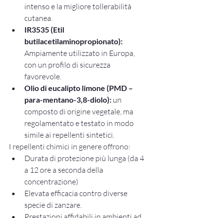
intenso e la migliore tollerabilità 
cutanea.
IR3535 (Etil 
butilacetilaminopropionato):
Ampiamente utilizzato in Europa, 
con un profilo di sicurezza 
favorevole.
Olio di eucalipto limone (PMD – 
para-mentano-3,8-diolo):
 un 
composto di origine vegetale, ma 
regolamentato e testato in modo 
simile ai repellenti sintetici.
I repellenti chimici in genere offrono:
Durata di protezione più lunga (da 4 
a 12 ore a seconda della 
concentrazione)
Elevata efficacia contro diverse 
specie di zanzare.
Prestazioni affidabili in ambienti ad 